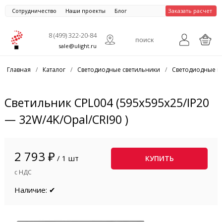
Сотрудничество
Наши проекты
Блог
Заказать расчет
8 (499) 322-20-84
sale@ulight.ru
Главная
/
Каталог
/
Светодиодные светильники
/
Светодиодные п
Светильник CPL004 (595х595х25/IP20
— 32W/4K/Opal/CRI90 )
2 793 ₽
/ 1 шт
КУПИТЬ
с НДС
Наличие: ✔