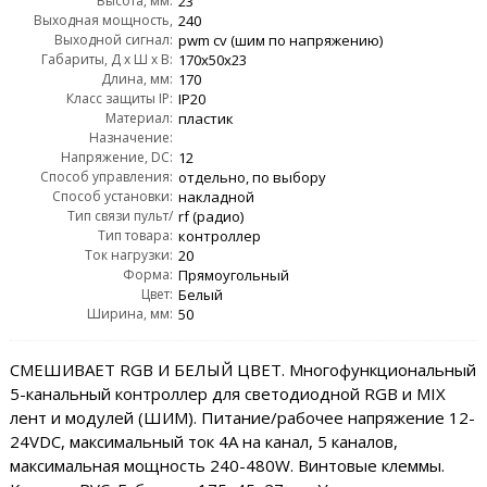
Высота, мм:
AC:
23
Выходная мощность,
240
Выходной сигнал:
Wout:
pwm сv (шим по напряжению)
Габариты, Д x Ш x В:
170x50x23
Длина, мм:
170
Класс защиты IP:
IP20
Материал:
пластик
Назначение:
для светодиодных лент и модулей (cv/шим)
Напряжение, DC:
12
Способ управления:
отдельно, по выбору
Способ установки:
накладной
Тип связи пульт/
rf (радио)
контроллер:
Тип товара:
контроллер
Ток нагрузки:
20
Форма:
Прямоугольный
Цвет:
Белый
Ширина, мм:
50
СМЕШИВАЕТ RGB И БЕЛЫЙ ЦВЕТ. Многофункциональный
5-канальный контроллер для светодиодной RGB и MIX
лент и модулей (ШИМ). Питание/рабочее напряжение 12-
24VDC, максимальный ток 4A на канал, 5 каналов,
максимальная мощность 240-480W. Винтовые клеммы.