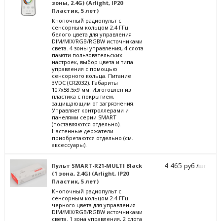
зоны, 2.4G) (Arlight, IP20
Пластик, 5 лет)
Кнопочный радиопульт с
сенсорным кольцом 2.4 ГГц
белого цвета для управления
DIM/MIX/RGB/RGBW источниками
света. 4 зоны управления, 4 слота
памяти пользовательских
настроек, выбор цвета и типа
управления с помощью
сенсорного кольца. Питание
3VDC (CR2032). Габариты
107x58.5x9 мм. Изготовлен из
пластика с покрытием,
защищающим от загрязнения.
Управляет контроллерами и
панелями серии SMART
(поставляются отдельно).
Настенные держатели
приобретаются отдельно (см.
аксессуары).
4 465
Пульт SMART-R21-MULTI Black
руб /шт
(1 зона, 2.4G) (Arlight, IP20
Пластик, 5 лет)
Кнопочный радиопульт с
сенсорным кольцом 2.4 ГГц
черного цвета для управления
DIM/MIX/RGB/RGBW источниками
света. 1 зона управления, 2 слота