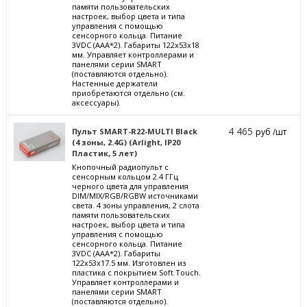
памяти пользовательских
настроек, выбор цвета и типа
управления с помощью
сенсорного кольца. Питание
3VDC (AAA*2). Габариты 122x53x18
мм. Управляет контроллерами и
панелями серии SMART
(поставляются отдельно).
Настенные держатели
приобретаются отдельно (см.
аксессуары).
4 465
Пульт SMART-R22-MULTI Black
руб /шт
(4 зоны, 2.4G) (Arlight, IP20
Пластик, 5 лет)
Кнопочный радиопульт с
сенсорным кольцом 2.4 ГГц
черного цвета для управления
DIM/MIX/RGB/RGBW источниками
света. 4 зоны управления, 2 слота
памяти пользовательских
настроек, выбор цвета и типа
управления с помощью
сенсорного кольца. Питание
3VDC (AAA*2). Габариты
122x53x17.5 мм. Изготовлен из
пластика с покрытием Soft Touch.
Управляет контроллерами и
панелями серии SMART
(поставляются отдельно).