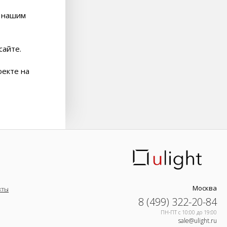
к нашим
сайте.
оекте на
Москва
кты
8 (499) 322-20-84
ПН-ПТ c 10:00 до 19:00
sale@ulight.ru