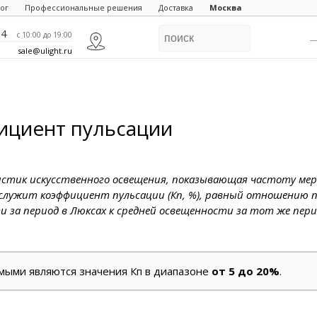
ог
Профессиональные решения
Доставка
Москва
84
c 10:00 до 19:00
sale@ulight.ru
ициент пульсации
ристик искусственного освещения, показывающая частоту ме
 служит коэффициент пульсации (Кп, %), равный отношению 
 за период в Люксах к средней освещенности за тот же пери
имыми являются значения Кп в диапазоне
от 5 до 20%
.