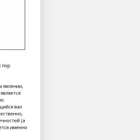
х пор
м явлении,
 является
но
щийся вал
тественно,
чностей (а
ется именно