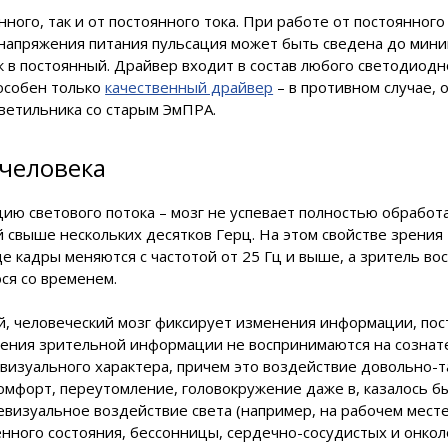
ного, так и от постоянного тока. При работе от постоянного
 напряжения питания пульсация может быть сведена до мин
в постоянный. Драйвер входит в состав любого светодиодн
особен только
качественный драйвер
– в противном случае, 
ветильника со старым ЭмПРА.
 человека
цию светового потока – мозг не успевает полностью обработ
свыше нескольких десятков Герц. На этом свойстве зрения
е кадры меняются с частотой от 25 Гц и выше, а зритель во
ся со временем.
й, человеческий мозг фиксирует изменения информации, по
енения зрительной информации не воспринимаются на созна
визуального характера, причем это воздействие довольно-т
мфорт, переутомление, головокружение даже в, казалось бы
евизуальное воздействие света (например, на рабочем мест
нного состояния, бессонницы, сердечно-сосудистых и онкол