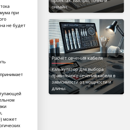
проектах. Быстро, точно и
 тока
онлайн.
имума при
ого
она не будет
Расчёт сечения кабеля
ать
Калькулятор для выбора
спринимает
правильного сечения кабеля в
зависимости от мощности и
длины.
ступающей
тельном
аки
,
е) может
огических