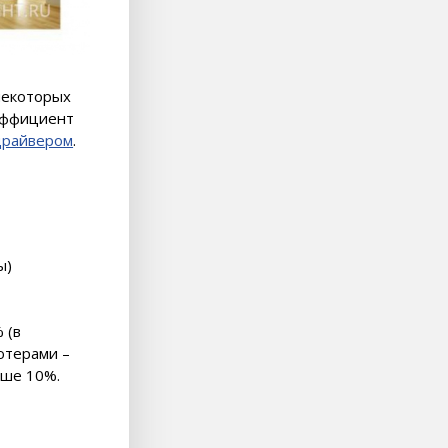
некоторых
оэффициент
драйвером
.
ы)
 (в
ютерами –
ыше 10%.