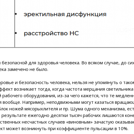
 безопасной для здоровья человека. Во всяком случае, до си
ека замечено не было.
оровье и безопасность человека, нельзя не упомянуть о тако
ффект возникает тогда, когда частота мерцания светильника
 рабочего оборудования, из-за чего кажется, что те медлен
ся вообще. Например, неподвижными могут казаться вращаю
блок ножей мясорыхлителя и пр. Шума одного механизма, ес
 результате ежегодно десятки тысяч рабочих лишаются коне
дственных несчастных случаев «виновным» зачастую оказыва
ект может возникнуть при коэффициенте пульсации в 10%.