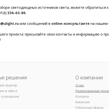
ыборе светодиодных источников света, можете обратиться 
812) 336-63-86
.
e@ulight.ru
или сообщений в
online-консультанте
на нашем 
его проекта: присылайте свои контакты и информацию о пр
!
ые решения
О компании
ие квартир
О нас
ие в офисе
Реализованные прое
е освещение
Контакты
Вакансии
Публичная оферта