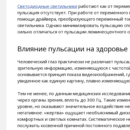
Светодиодные светильники
работают как от перемен
пульсация отсутствует. При работе от переменного
помощи драйвера, преобразующего переменный ток 
светильника. Однако минимизировать пульсацию сп
сильно отличаться от пульсации люминесцентного с
Влияние пульсации на здоровье
Человеческий глаз практически не различает пульса
зрительную информацию, изменяющуюся с частотой 
основывается принцип показа видеоизображений, гд
увиденное как единую картину, плавно изменяющую
Тем не менее, по данным медицинских исследовани
через органы зрения, вплоть до 300 Гц. Такие изм
уровне, но оказывают значительное воздействие не
негативное: «жертва» ощущает необъяснимый диско
комфортных и светлых комнатах. Систематическое н
послужить косвенной причиной постоянного подавле