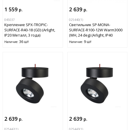
1 559
2 639
р.
р.
045037
025440(1)
Крепление SPX-TROPIC-
Светильник SP-MONA-
SURFACE-R40-18 (GD) (Arlight,
SURFACE-R100-12W Warm3000
IP20 Металл, 3 года)
(WH, 24 deg) (Arlight, IP40
Металл, 3 года)
36 шт
9 шт
Наличие:
Наличие:
2 639
2 639
р.
р.
025442(1)
025443(1)