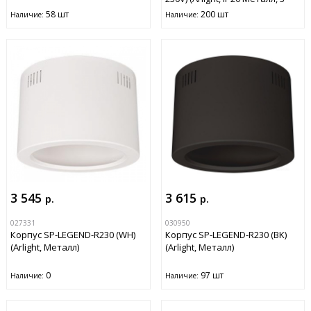
года)
58 шт
200 шт
Наличие:
Наличие:
3 545
3 615
р.
р.
027331
030950
Корпус SP-LEGEND-R230 (WH)
Корпус SP-LEGEND-R230 (BK)
(Arlight, Металл)
(Arlight, Металл)
0
97 шт
Наличие:
Наличие: