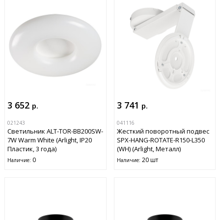
3 652
3 741
р.
р.
021243
041116
Светильник ALT-TOR-BB200SW-
Жесткий поворотный подвес
7W Warm White (Arlight, IP20
SPX-HANG-ROTATE-R150-L350
Пластик, 3 года)
(WH) (Arlight, Металл)
0
20 шт
Наличие:
Наличие: