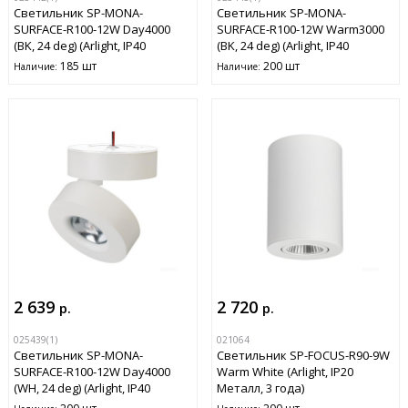
Светильник SP-MONA-
Светильник SP-MONA-
SURFACE-R100-12W Day4000
SURFACE-R100-12W Warm3000
(BK, 24 deg) (Arlight, IP40
(BK, 24 deg) (Arlight, IP40
Металл, 3 года)
Металл, 3 года)
185 шт
200 шт
Наличие:
Наличие:
2 639
2 720
р.
р.
025439(1)
021064
Светильник SP-MONA-
Светильник SP-FOCUS-R90-9W
SURFACE-R100-12W Day4000
Warm White (Arlight, IP20
(WH, 24 deg) (Arlight, IP40
Металл, 3 года)
Металл, 3 года)