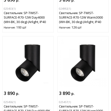
р.
р.
025453(1)
024992(1)
Светильник SP-TWIST-
Светильник SP-TWIST-
SURFACE-R70-12W Day4000
SURFACE-R70-12W Warm3000
(WH-BK, 30 deg) (Arlight, IP40
(WH-BK, 30 deg) (Arlight, IP40
Металл, 3 года)
Металл, 3 года)
193 шт
126 шт
Наличие:
Наличие:
3 890
3 890
р.
р.
025456(1)
025457(1)
Светильник SP-TWIST-
Светильник SP-TWIST-
SURFACE-R70-12W Day4000 (BK,
SURFACE-R70-12W Warm3000