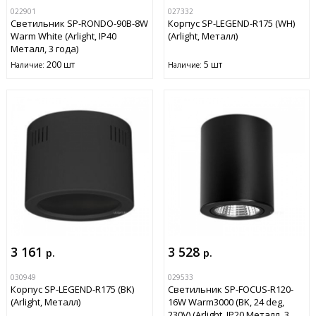
022901
027332
Светильник SP-RONDO-90B-8W
Корпус SP-LEGEND-R175 (WH)
Warm White (Arlight, IP40
(Arlight, Металл)
Металл, 3 года)
200 шт
5 шт
Наличие:
Наличие:
3 161
3 528
р.
р.
030949
029533
Корпус SP-LEGEND-R175 (BK)
Светильник SP-FOCUS-R120-
(Arlight, Металл)
16W Warm3000 (BK, 24 deg,
230V) (Arlight, IP20 Металл, 3