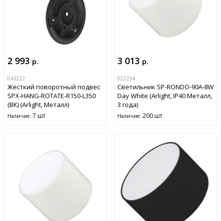
2 993
3 013
р.
р.
043222
022234
Жесткий поворотный подвес
Светильник SP-RONDO-90A-8W
SPX-HANG-ROTATE-R150-L350
Day White (Arlight, IP40 Металл,
(BK) (Arlight, Металл)
3 года)
7 шт
200 шт
Наличие:
Наличие: