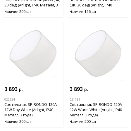
30 deg) (Arlight, IP40 Металл, 3
(BK, 30 deg) (Arlight, IP40
года)
Металл, 3 года)
200 шт
156 шт
Наличие:
Наличие:
3 893
3 893
р.
р.
022224
021781
Светильник SP-RONDO-120A-
Светильник SP-RONDO-120A-
12W Day White (Arlight, IP40
12W Warm White (Arlight, IP40
Металл, 3 года)
Металл, 3 года)
200 шт
200 шт
Наличие:
Наличие: