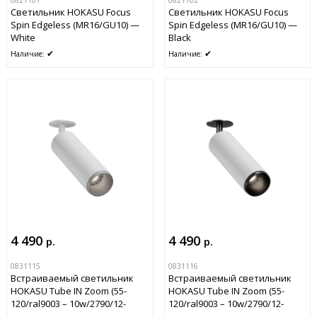
Светильник HOKASU Focus
Светильник HOKASU Focus
Spin Edgeless (MR16/GU10) —
Spin Edgeless (MR16/GU10) —
White
Black
✔
✔
Наличие:
Наличие:
4 490
4 490
р.
р.
0831115
0831116
Встраиваемый светильник
Встраиваемый светильник
HOKASU Tube IN Zoom (55-
HOKASU Tube IN Zoom (55-
120/ral9003 – 10w/2790/12-
120/ral9003 – 10w/2790/12-
50deg)
50deg)