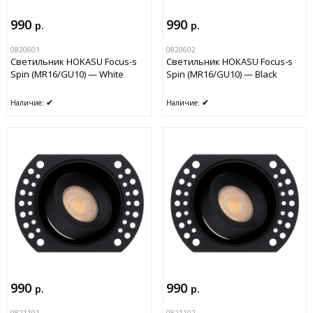
990
990
р.
р.
0820601
0820602
Светильник HOKASU Focus-s
Светильник HOKASU Focus-s
Spin (MR16/GU10) — White
Spin (MR16/GU10) — Black
✔
✔
Наличие:
Наличие:
990
990
р.
р.
0821101
0821102