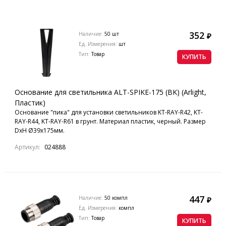
352
Наличие:
50 шт
₽
Ед. Измерения:
шт
Тип:
Товар
КУПИТЬ
Основание для светильника ALT-SPIKE-175 (BK) (Arlight,
Пластик)
Основание "пика" для установки светильников KT-RAY-R42, KT-
RAY-R44, KT-RAY-R61 в грунт. Материал пластик, черный. Размер
DxH Ø39x175мм.
Артикул:
024888
447
Наличие:
50 компл
₽
Ед. Измерения:
компл
Тип:
Товар
КУПИТЬ