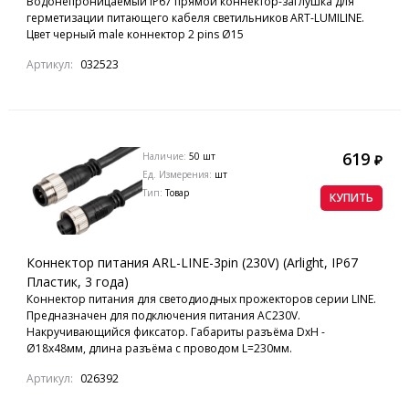
Водонепроницаемый IP67 прямой коннектор-заглушка для
герметизации питающего кабеля светильников ART-LUMILINE.
Цвет черный male коннектор 2 pins Ø15
Артикул:
032523
619
Наличие:
50 шт
₽
Ед. Измерения:
шт
Тип:
Товар
КУПИТЬ
Коннектор питания ARL-LINE-3pin (230V) (Arlight, IP67
Пластик, 3 года)
Коннектор питания для светодиодных прожекторов серии LINE.
Предназначен для подключения питания AC230V.
Накручивающийся фиксатор. Габариты разъёма DxH -
Ø18х48мм, длина разъёма с проводом L=230мм.
Артикул:
026392