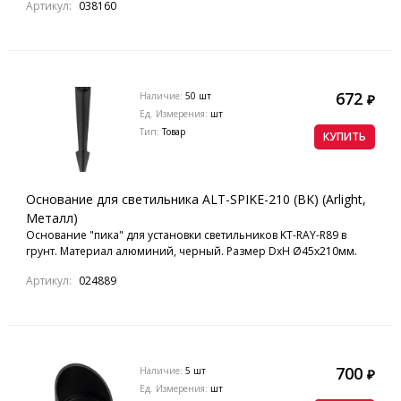
Артикул:
038160
672
Наличие:
50 шт
₽
Ед. Измерения:
шт
Тип:
Товар
КУПИТЬ
Основание для светильника ALT-SPIKE-210 (BK) (Arlight,
Металл)
Основание "пика" для установки светильников KT-RAY-R89 в
грунт. Материал алюминий, черный. Размер DxH Ø45x210мм.
Артикул:
024889
700
Наличие:
5 шт
₽
Ед. Измерения:
шт