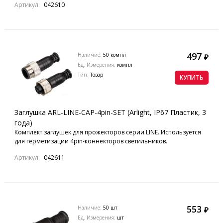
Артикул:
042610
497
Наличие:
50 компл
₽
Ед. Измерения:
компл
Тип:
Товар
КУПИТЬ
Заглушка ARL-LINE-CAP-4pin-SET (Arlight, IP67 Пластик, 3
года)
Комплект заглушек для прожекторов серии LINE. Используется
для герметизации 4pin-коннекторов светильников.
Артикул:
042611
553
Наличие:
50 шт
₽
Ед. Измерения:
шт