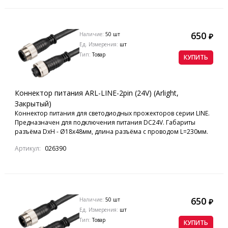
650
Наличие:
50 шт
₽
Ед. Измерения:
шт
Тип:
Товар
КУПИТЬ
Коннектор питания ARL-LINE-2pin (24V) (Arlight,
Закрытый)
Коннектор питания для светодиодных прожекторов серии LINE.
Предназначен для подключения питания DC24V. Габариты
разъёма DxH - Ø18х48мм, длина разъёма с проводом L=230мм.
Артикул:
026390
650
Наличие:
50 шт
₽
Ед. Измерения:
шт
Тип:
Товар
КУПИТЬ