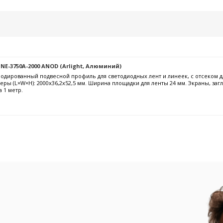
NE-3750A-2000 ANOD (Arlight, Алюминий)
дированный подвесной профиль для светодиодных лент и линеек, с отсеком для
ры (L×W×H): 2000x36,2x52,5 мм. Ширина площадки для ленты 24 мм. Экраны, за
а 1 метр.