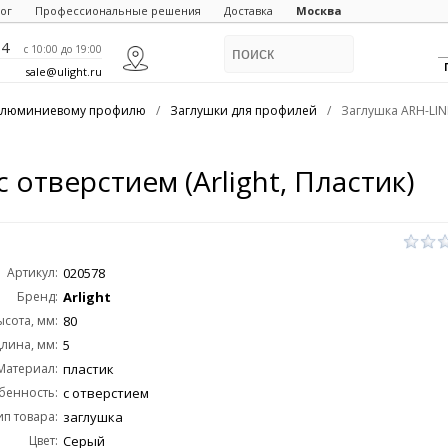
ог
Профессиональные решения
Доставка
Москва
84
c 10:00 до 19:00
sale@ulight.ru
 алюминиевому профилю
/
Заглушки для профилей
/
Заглушка ARH-LINE
 отверстием (Arlight, Пластик)
Артикул:
020578
Бренд:
Arlight
ысота, мм:
80
лина, мм:
5
Материал:
пластик
бенность:
с отверстием
ип товара:
заглушка
Цвет:
Серый