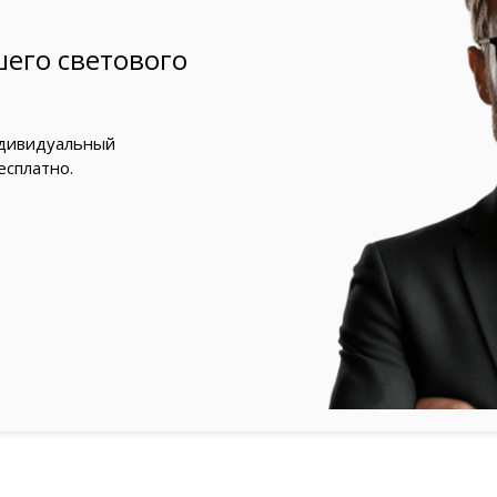
его светового
ндивидуальный
есплатно.