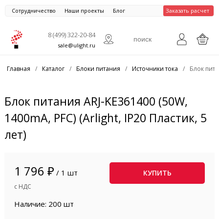
Сотрудничество
Наши проекты
Блог
Заказать расчет
8 (499) 322-20-84
sale@ulight.ru
Главная
/
Каталог
/
Блоки питания
/
Источники тока
/
Блок питан
Блок питания ARJ-KE361400 (50W,
1400mA, PFC) (Arlight, IP20 Пластик, 5
лет)
1 796 ₽
/ 1 шт
КУПИТЬ
с НДС
Наличие: 200 шт