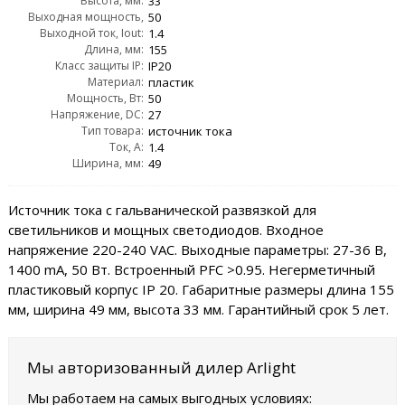
Высота, мм:
AC:
33
Выходная мощность,
50
Выходной ток, Iout:
Wout:
1.4
Длина, мм:
155
Класс защиты IP:
IP20
Материал:
пластик
Мощность, Вт:
50
Напряжение, DC:
27
Тип товара:
источник тока
Ток, А:
1.4
Ширина, мм:
49
Источник тока с гальванической развязкой для
светильников и мощных светодиодов. Входное
напряжение 220-240 VAC. Выходные параметры: 27-36 В,
1400 mА, 50 Вт. Встроенный PFC >0.95. Негерметичный
пластиковый корпус IP 20. Габаритные размеры длина 155
мм, ширина 49 мм, высота 33 мм. Гарантийный срок 5 лет.
Мы авторизованный дилер Arlight
Мы работаем на самых выгодных условиях: