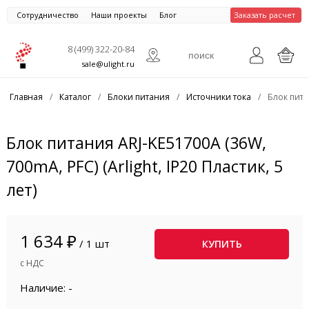
Сотрудничество
Наши проекты
Блог
Заказать расчет
8 (499) 322-20-84
sale@ulight.ru
Главная
/
Каталог
/
Блоки питания
/
Источники тока
/
Блок питан
Блок питания ARJ-KE51700A (36W,
700mA, PFC) (Arlight, IP20 Пластик, 5
лет)
1 634 ₽
/ 1 шт
КУПИТЬ
с НДС
Наличие: -