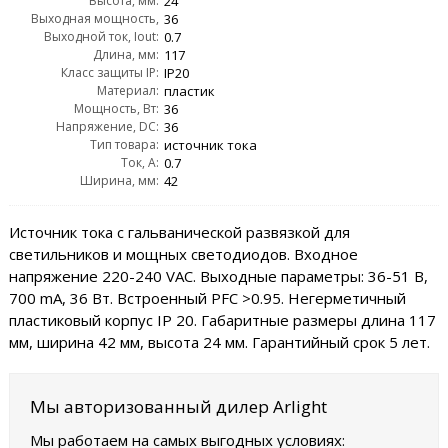
Высота, мм:
AC:
24
Выходная мощность,
36
Выходной ток, Iout:
Wout:
0.7
Длина, мм:
117
Класс защиты IP:
IP20
Материал:
пластик
Мощность, Вт:
36
Напряжение, DC:
36
Тип товара:
источник тока
Ток, А:
0.7
Ширина, мм:
42
Источник тока с гальванической развязкой для
светильников и мощных светодиодов. Входное
напряжение 220-240 VAC. Выходные параметры: 36-51 В,
700 mА, 36 Вт. Встроенный PFC >0.95. Негерметичный
пластиковый корпус IP 20. Габаритные размеры длина 117
мм, ширина 42 мм, высота 24 мм. Гарантийный срок 5 лет.
Мы авторизованный дилер Arlight
Мы работаем на самых выгодных условиях: