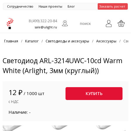
Сотрудничество
Наши проекты
Блог
Заказать расчет
8 (499) 322-20-84
sale@ulight.ru
Главная
/
Каталог
/
Светодиоды и аксесуары
/
Аксессуары
/
Свет
Светодиод ARL-3214UWC-10cd Warm
White (Arlight, 3мм (круглый))
12 ₽
/ 1000 шт
КУПИТЬ
с НДС
Наличие: -