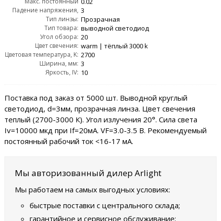
Макс. постоянный
0.02
Падение напряжения,
прямой ток, IF max:
3
Тип линзы:
VF:
Прозрачная
Тип товара:
выводной светодиод
Угол обзора:
20
Цвет свечения:
warm | тёплый 3000 k
Цветовая температура, K:
2700
Ширина, мм:
3
Яркость, IV:
10
Поставка под заказ от 5000 шт. Выводной круглый
светодиод, d=3мм, прозрачная линза. Цвет свечения
теплый (2700-3000 К). Угол излучения 20°. Сила света
Iv=10000 мкд при If=20мА. VF=3.0-3.5 В. Рекомендуемый
постоянный рабочий ток <16-17 мА.
Мы авторизованный дилер Arlight
Мы работаем на самых выгодных условиях:
быстрые поставки с центрального склада;
гарантийное и сервисное обслуживание;