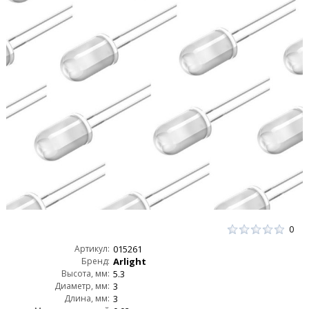
0
Артикул:
015261
Бренд:
Arlight
Высота, мм:
5.3
Диаметр, мм:
3
Длина, мм:
3