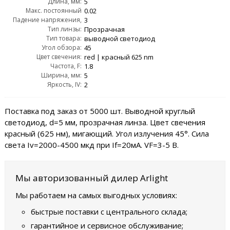
Длина, мм:
5
Макс. постоянный
0.02
Падение напряжения,
прямой ток, IF max:
3
Тип линзы:
VF:
Прозрачная
Тип товара:
выводной светодиод
Угол обзора:
45
Цвет свечения:
red | красный 625 nm
Частота, F:
1.8
Ширина, мм:
5
Яркость, IV:
2
Поставка под заказ от 5000 шт. Выводной круглый
светодиод, d=5 мм, прозрачная линза. Цвет свечения
красный (625 нм), мигающий. Угол излучения 45°. Сила
света Iv=2000-4500 мкд при If=20мА. VF=3-5 В.
Мы авторизованный дилер Arlight
Мы работаем на самых выгодных условиях:
быстрые поставки с центрального склада;
гарантийное и сервисное обслуживание;