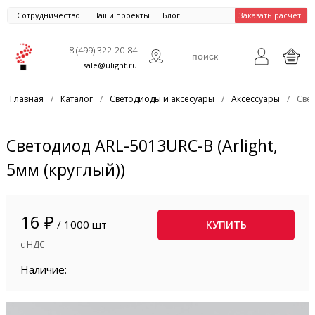
Сотрудничество
Наши проекты
Блог
Заказать расчет
8 (499) 322-20-84
sale@ulight.ru
Главная
/
Каталог
/
Светодиоды и аксесуары
/
Аксессуары
/
Свет
Светодиод ARL-5013URC-B (Arlight,
5мм (круглый))
16 ₽
/ 1000 шт
КУПИТЬ
с НДС
Наличие: -