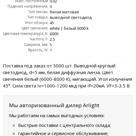
Макс. постоянный
0.02
Падение напряжения,
прямой ток, IF max:
3
Тип линзы:
VF:
белая матовая
Тип товара:
выводной светодиод
Угол обзора:
45
Цвет свечения:
white | белый 6000 k
Цветовая температура, K:
6000
Частота, F:
2.5
Ширина, мм:
5
Яркость, IV:
1
Поставка под заказ от 5000 шт. Выводной круглый
светодиод, d=5 мм, белая диффузная линза. Цвет
свечения белый (6000-8000 К), мигающий. Угол излучения
45°. Сила света Iv=1000-1200 мкд при If=20мА. VF=3-3.5 В.
Мы авторизованный дилер Arlight
Мы работаем на самых выгодных условиях:
быстрые поставки с центрального склада;
гарантийное и сервисное обслуживание;