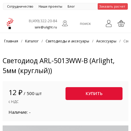
Сотрудничество
Наши проекты
Блог
Заказать расчет
8 (499) 322-20-84
sale@ulight.ru
Главная
/
Каталог
/
Светодиоды и аксесуары
/
Аксессуары
/
Свет
Светодиод ARL-5013WW-B (Arlight,
5мм (круглый))
12 ₽
/ 500 шт
КУПИТЬ
с НДС
Наличие: -