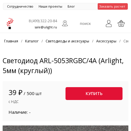
Сотрудничество
Наши проекты
Блог
Заказать расчет
8 (499) 322-20-84
sale@ulight.ru
Главная
/
Каталог
/
Светодиоды и аксесуары
/
Аксессуары
/
Свет
Светодиод ARL-5053RGBC/4A (Arlight,
5мм (круглый))
39 ₽
/ 500 шт
КУПИТЬ
с НДС
Наличие: -