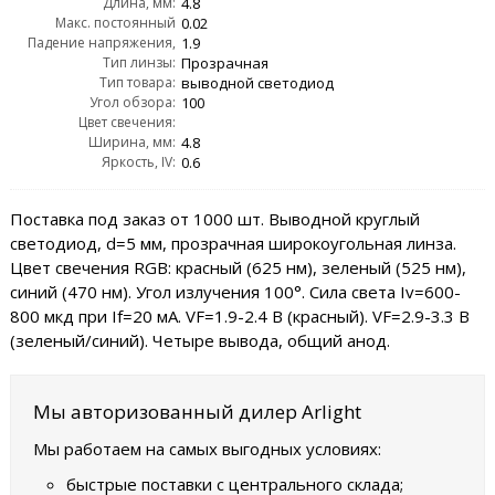
Длина, мм:
4.8
Макс. постоянный
0.02
Падение напряжения,
прямой ток, IF max:
1.9
Тип линзы:
VF:
Прозрачная
Тип товара:
выводной светодиод
Угол обзора:
100
Цвет свечения:
red | красный 625 nm;green | зелёный 525 nm;blue | синий 470 nm
Ширина, мм:
4.8
Яркость, IV:
0.6
Поставка под заказ от 1000 шт. Выводной круглый
светодиод, d=5 мм, прозрачная широкоугольная линза.
Цвет свечения RGB: красный (625 нм), зеленый (525 нм),
синий (470 нм). Угол излучения 100°. Сила света Iv=600-
800 мкд при If=20 мА. VF=1.9-2.4 В (красный). VF=2.9-3.3 В
(зеленый/синий). Четыре вывода, общий анод.
Мы авторизованный дилер Arlight
Мы работаем на самых выгодных условиях:
быстрые поставки с центрального склада;