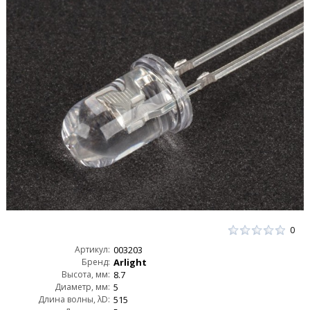
0
Артикул:
003203
Бренд:
Arlight
Высота, мм:
8.7
Диаметр, мм:
5
Длина волны, λD:
515