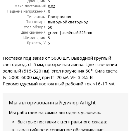
Длина, мм:
5
Макс. постоянный
0.02
Падение напряжения,
прямой ток, IF max:
3
Тип линзы:
VF:
Прозрачная
Тип товара:
выводной светодиод
Угол обзора:
50
Цвет свечения:
green | зелёный 525 nm
Ширина, мм:
5
Яркость, IV:
5
Поставка под заказ от 5000 шт. Выводной круглый
светодиод, d=5 мм, прозрачная линза. Цвет свечения
зеленый (515-520 нм). Угол излучения 50°. Сила света
Iv=5000-6000 мкд при If=20 мА. VF=3-3.5 В.
Рекомендуемый постоянный рабочий ток <16-17 мА.
Мы авторизованный дилер Arlight
Мы работаем на самых выгодных условиях:
быстрые поставки с центрального склада;
гарантийное и сервисное обслуживание;