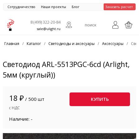
Сотрудничество
Наши проекты
Блог
Заказать расчет
8 (499) 322-20-84
sale@ulight.ru
Главная
/
Каталог
/
Светодиоды и аксесуары
/
Аксессуары
/
Свет
Светодиод ARL-5513PGC-6cd (Arlight,
5мм (круглый))
18 ₽
/ 500 шт
КУПИТЬ
с НДС
Наличие: -