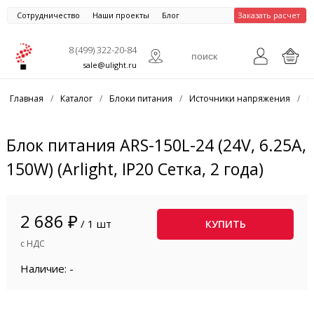
Сотрудничество
Наши проекты
Блог
Заказать расчет
8 (499) 322-20-84
sale@ulight.ru
Главная
/
Каталог
/
Блоки питания
/
Источники напряжения
/
Б
Блок питания ARS-150L-24 (24V, 6.25A,
150W) (Arlight, IP20 Сетка, 2 года)
2 686 ₽
/ 1 шт
КУПИТЬ
с НДС
Наличие: -