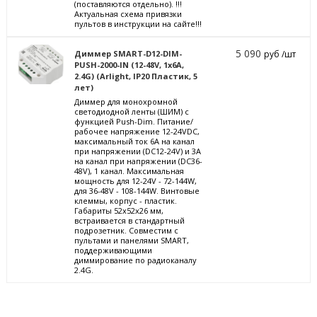
(поставляются отдельно). !!!
Актуальная схема привязки
пультов в инструкции на сайте!!!
5 090
Диммер SMART-D12-DIM-
руб /шт
PUSH-2000-IN (12-48V, 1x6A,
2.4G) (Arlight, IP20 Пластик, 5
лет)
Диммер для монохромной
светодиодной ленты (ШИМ) с
функцией Push-Dim. Питание/
рабочее напряжение 12-24VDC,
максимальный ток 6A на канал
при напряжении (DC12-24V) и 3А
на канал при напряжении (DC36-
48V), 1 канал. Максимальная
мощность для 12-24V - 72-144W,
для 36-48V - 108-144W. Винтовые
клеммы, корпус - пластик.
Габариты 52x52x26 мм,
встраивается в стандартный
подрозетник. Совместим с
пультами и панелями SMART,
поддерживающими
диммирование по радиоканалу
2.4G.