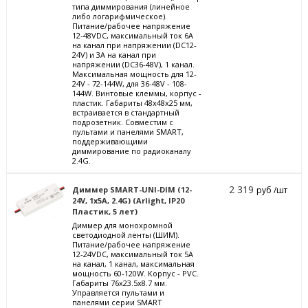
типа диммирования (линейное
либо логарифмическое).
Питание/рабочее напряжение
12-48VDC, максимальный ток 6A
на канал при напряжении (DC12-
24V) и 3А на канал при
напряжении (DC36-48V), 1 канал.
Максимальная мощность для 12-
24V - 72-144W, для 36-48V - 108-
144W. Винтовые клеммы, корпус -
пластик. Габариты 48x48x25 мм,
встраивается в стандартный
подрозетник. Совместим с
пультами и панелями SMART,
поддерживающими
диммирование по радиоканалу
2.4G.
2 319
Диммер SMART-UNI-DIM (12-
руб /шт
24V, 1x5A, 2.4G) (Arlight, IP20
Пластик, 5 лет)
Диммер для монохромной
светодиодной ленты (ШИМ).
Питание/рабочее напряжение
12-24VDC, максимальный ток 5A
на канал, 1 канал, максимальная
мощность 60-120W. Корпус - PVC.
Габариты 76x23.5x8.7 мм.
Управляется пультами и
панелями серии SMART