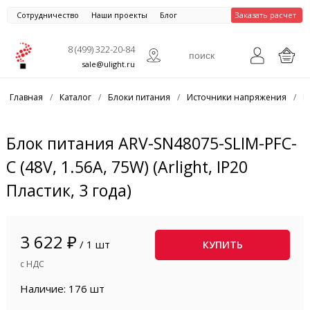
Сотрудничество
Наши проекты
Блог
Заказать расчет
8 (499) 322-20-84
sale@ulight.ru
Главная
/
Каталог
/
Блоки питания
/
Источники напряжения
/
Б
Блок питания ARV-SN48075-SLIM-PFC-
C (48V, 1.56A, 75W) (Arlight, IP20
Пластик, 3 года)
3 622 ₽
/ 1 шт
КУПИТЬ
с НДС
Наличие: 176 шт