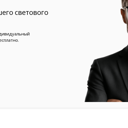
его светового
ндивидуальный
есплатно.