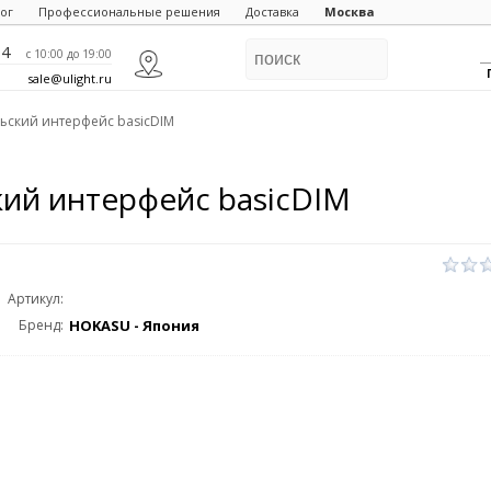
ог
Профессиональные решения
Доставка
Москва
84
c 10:00 до 19:00
sale@ulight.ru
ьский интерфейс basicDIM
ий интерфейс basicDIM
Артикул:
Бренд:
HOKASU - Япония