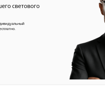
его светового
ндивидуальный
есплатно.