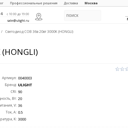
ог
Профессиональные решения
Доставка
Москва
84
c 10:00 до 19:00
sale@ulight.ru
/
Светодиод COB 36в 20вт 3000K (HONGLI)
 (HONGLI)
Артикул:
0040003
Бренд:
ULIGHT
CRI:
90
ость, Вт:
20
тания, V:
36
Ток, А:
0.5
ратура, K:
3000