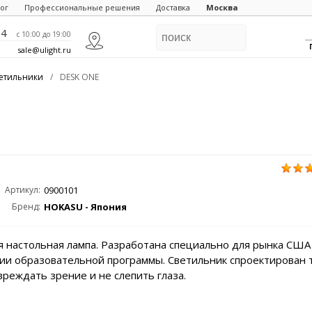
ог
Профессиональные решения
Доставка
Москва
84
c 10:00 до 19:00
sale@ulight.ru
етильники
/
DESK ONE
Артикул:
0900101
Бренд:
HOKASU - Япония
 настольная лампа. Разработана специально для рынка США
и образовательной программы. Светильник спроектирован т
вреждать зрение и не слепить глаза.