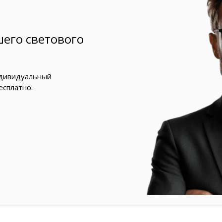
его светового
ндивидуальный
есплатно.