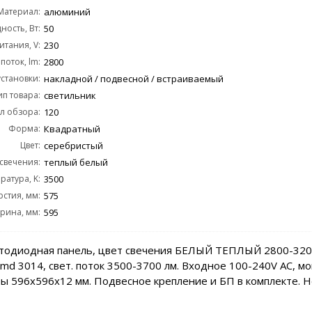
Материал:
алюминий
ость, Вт:
50
тания, V:
230
поток, lm:
2800
становки:
накладной / подвесной / встраиваемый
ип товара:
светильник
л обзора:
120
Форма:
Квадратный
Цвет:
серебристый
 свечения:
теплый белый
ратура, K:
3500
стия, мм:
575
рина, мм:
595
етодиодная панель, цвет свечения БЕЛЫЙ ТЕПЛЫЙ 2800-320
md 3014, свет. поток 3500-3700 лм. Входное 100-240V AC, м
ы 596х596х12 мм. Подвесное крепление и БП в комплекте. Н