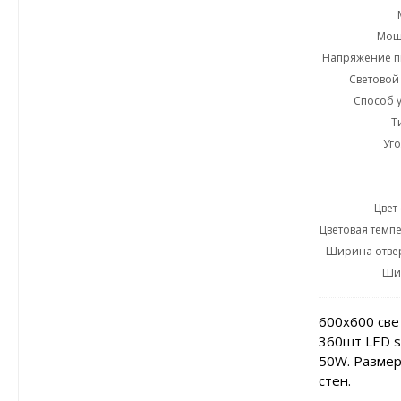
Мощн
Напряжение пи
Световой 
Способ у
Т
Уго
Цвет
Цветовая темпе
Ширина отвер
Ши
600х600 св
360шт LED s
50W. Размер
стен.