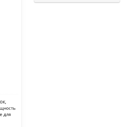
0К,
ощность
е для