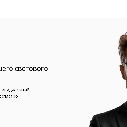
его светового
ндивидуальный
есплатно.