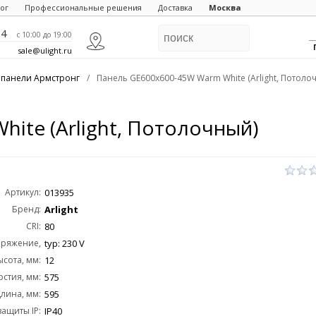
ог
Профессиональные решения
Доставка
Москва
84
c 10:00 до 19:00
sale@ulight.ru
 панели Армстронг
/
Панель GE600x600-45W Warm White (Arlight, Потоло
ite (Arlight, Потолочный)
Артикул:
013935
Бренд:
Arlight
CRI:
80
пряжение,
typ: 230 V
ысота, мм:
AC:
12
рстия, мм:
575
лина, мм:
595
защиты IP:
IP40