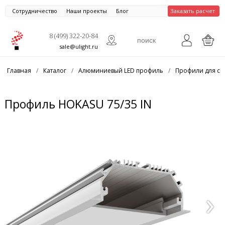
Сотрудничество
Наши проекты
Блог
Заказать расчет
8 (499) 322-20-84
sale@ulight.ru
Главная
/
Каталог
/
Алюминиевый LED профиль
/
Профили для св
Профиль HOKASU 75/35 IN