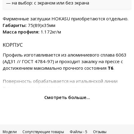
— на выбор: с экраном или без экрана
Фирменные заглушки HOKASU приобретаются отдельно.
Габариты:
75(89)х35мм
Масса профиля:
1.172кг/м
КОРПУС
Профиль изготавливается из алюминиевого сплава 6063
(АД31 // ГОСТ 4784-97) и проходит закалку на прессе с
достижением максимально прочного состояния
Т6
.
Поверхность обрабатывается на итальянской линии
анодирования
«Qualanod»
– корпус светильника
обладает высокой стойкостью к царапинам и коррозии.
Смотреть больше...
РАССЕИВАТЕЛЬ
Современное решение для линейного светильника –
рассеиватели с применением запатентованных
технологий HGC, HPC и HHC.
Модели
Сопутствующие товары
Файлы - 5
Отзывы