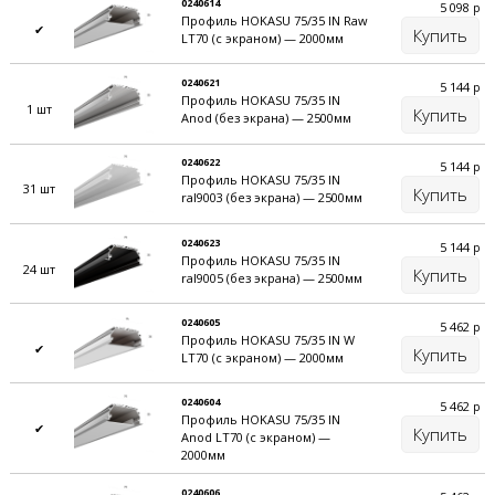
течении всего срока службы (более 10 лет).
0240614
5 098
р
Профиль HOKASU 75/35 IN Raw
На выбор два вариант рассеивателя:
✔
Купить
LT70 (с экраном) — 2000мм
Цвет
опал (75% светопропускания)
. Технология
коэкструзии + УФ защита с 2-х сторон «HEP –
0240621
5 144
р
Профиль HOKASU 75/35 IN
HOKASU protect cover»;
1 шт
Купить
Anod (без экрана) — 2500мм
Прозрачный поликарбонат с эффектом
микропризмы
.
0240622
5 144
р
Профиль HOKASU 75/35 IN
31 шт
Купить
ral9003 (без экрана) — 2500мм
0240623
5 144
р
Профиль HOKASU 75/35 IN
24 шт
Купить
ral9005 (без экрана) — 2500мм
0240605
5 462
р
Профиль HOKASU 75/35 IN W
✔
Купить
LT70 (с экраном) — 2000мм
0240604
5 462
р
Профиль HOKASU 75/35 IN
✔
Купить
Anod LT70 (с экраном) —
2000мм
0240606