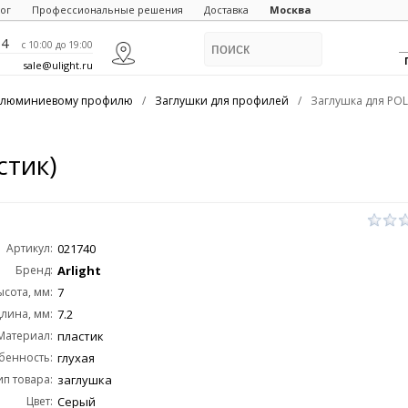
ог
Профессиональные решения
Доставка
Москва
84
c 10:00 до 19:00
sale@ulight.ru
 алюминиевому профилю
/
Заглушки для профилей
/
Заглушка для POLI 
стик)
Артикул:
021740
Бренд:
Arlight
ысота, мм:
7
лина, мм:
7.2
Материал:
пластик
бенность:
глухая
ип товара:
заглушка
Цвет:
Серый