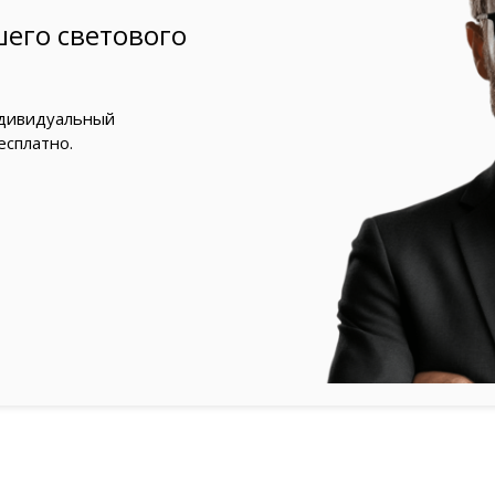
его светового
ндивидуальный
есплатно.