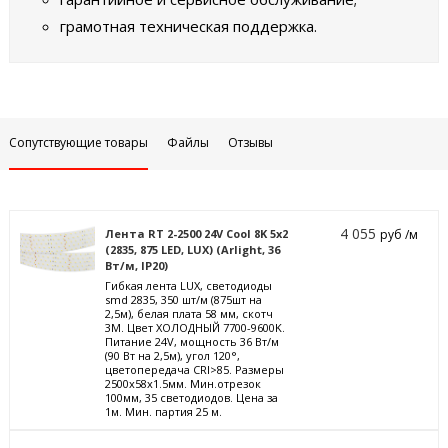
грамотная техническая поддержка.
Сопутствующие товары
Файлы
Отзывы
4 055
Лента RT 2-2500 24V Cool 8K 5x2
руб /м
(2835, 875 LED, LUX) (Arlight, 36
Вт/м, IP20)
Гибкая лента LUX, светодиоды
smd 2835, 350 шт/м (875шт на
2,5м), белая плата 58 мм, скотч
3М. Цвет ХОЛОДНЫЙ 7700-9600K.
Питание 24V, мощность 36 Вт/м
(90 Вт на 2,5м), угол 120°,
цветопередача CRI>85. Размеры
2500х58x1.5мм. Мин.отрезок
100мм, 35 светодиодов. Цена за
1м. Мин. партия 25 м.