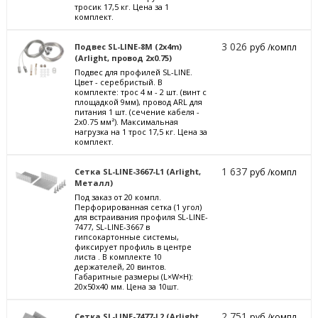
тросик 17,5 кг. Цена за 1
комплект.
3 026
Подвес SL-LINE-8M (2x4m)
руб /компл
(Arlight, провод 2x0.75)
Подвес для профилей SL-LINE.
Цвет - серебристый. В
комплекте: трос 4 м - 2 шт. (винт с
площадкой 9мм), провод ARL для
питания 1 шт. (сечение кабеля -
2х0.75 мм²). Максимальная
нагрузка на 1 трос 17,5 кг. Цена за
комплект.
1 637
Сетка SL-LINE-3667-L1 (Arlight,
руб /компл
Металл)
Под заказ от 20 компл.
Перфорированная сетка (1 угол)
для встраивания профиля SL-LINE-
7477, SL-LINE-3667 в
гипсокартонные системы,
фиксирует профиль в центре
листа . В комплекте 10
держателей, 20 винтов.
Габаритные размеры (L×W×H):
20x50x40 мм. Цена за 10шт.
2 751
Сетка SL-LINE-7477-L2 (Arlight,
руб /компл