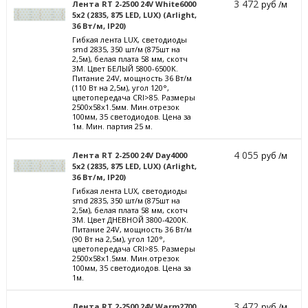
3 472
Лента RT 2-2500 24V White6000
руб /м
5x2 (2835, 875 LED, LUX) (Arlight,
36 Вт/м, IP20)
Гибкая лента LUX, светодиоды
smd 2835, 350 шт/м (875шт на
2,5м), белая плата 58 мм, скотч
3М. Цвет БЕЛЫЙ 5800-6500K.
Питание 24V, мощность 36 Вт/м
(110 Вт на 2,5м), угол 120°,
цветопередача CRI>85. Размеры
2500х58x1.5мм. Мин.отрезок
100мм, 35 светодиодов. Цена за
1м. Мин. партия 25 м.
4 055
Лента RT 2-2500 24V Day4000
руб /м
5x2 (2835, 875 LED, LUX) (Arlight,
36 Вт/м, IP20)
Гибкая лента LUX, светодиоды
smd 2835, 350 шт/м (875шт на
2,5м), белая плата 58 мм, скотч
3М. Цвет ДНЕВНОЙ 3800-4200K.
Питание 24V, мощность 36 Вт/м
(90 Вт на 2,5м), угол 120°,
цветопередача CRI>85. Размеры
2500х58x1.5мм. Мин.отрезок
100мм, 35 светодиодов. Цена за
1м.
3 472
Лента RT 2-2500 24V Warm2700
руб /м