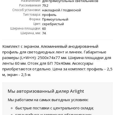
Назначение:
для прямоугольных светильников
Рассеиваемая
79.2
Способ установки:
мощность, PD:
накладной / подвесной
Тип товара:
профиль
Форма:
Прямоугольный
Цвет:
серебристый
Ширина площадки:
60
Ширина, мм:
74
Комплект с экраном. Алюминиевый анодированный
профиль для светодиодных лент и линеек. Габаритные
размеры (L×W×H): 2500x74x77 мм. Ширина площадки для
ленты 60 мм. Отсек для БП 70х40мм. Аксессуары
приобретаются отдельно. Цена за комплект: профиль - 2,5
м, экран - 2,5 м.
Мы авторизованный дилер Arlight
Мы работаем на самых выгодных условиях:
быстрые поставки с центрального склада;
гарантийное и сервисное обслуживание;