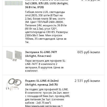
5x2 (2835, 875 LED, LUX) (Arlight,
36 Вт/м, IP20)
Гибкая лента LUX, светодиоды
smd 2835, 350 шт/м (875шт на
2,5м), белая плата 58 мм, скотч
3М. Цвет ТЁПЛЫЙ 2600-2800K.
Питание 24V, мощность 36 Вт/м
(90 Вт на 2,5м), угол 120°,
цветопередача CRI>85. Размеры
2500х58x1.5мм. Мин.отрезок
100мм, 35 светодиодов. Цена за
1м.
605
Заглушка SL-LINE-7477
руб /компл
(Arlight, Пластик)
Пара заглушек для профиля SL-
LINE-7477. В комплекте 2
заглушки, 8 шурупов. Цена за
комплект.
2 531
Подвес SL-LINE-4 (2x2m)
руб /компл
(Arlight, провод 2x0.75)
2м подвес для профилей SL-LINE.
В комплекте: тросик 2м 2шт, винт
с площадкой 9мм 2шт, провод ARL
для питания 2м 1шт. (сечение
кабеля - 2х0.75 мм²).
Максимальная нагрузка на 1