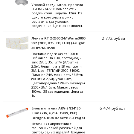
Угловой соединитель профиля
SL-LINE-7477. В комплекте 2
соединителя, шурупы 12шт. Из
одного комплекта можно
составить два угловых
соединения. Цена за комплект.
2 772
Лента RT 2-2500 24V Warm3000
руб /м
5x2 (2835, 875 LED, LUX) (Arlight,
36 Вт/м, IP20)
Поставка под заказ от 1000 м.
Гибкая лента LUX, светодиоды
smd 2835, 350 шт/м (875шт на
2,5м), белая плата 58 мм, скотч
3М. Цвет ТЁПЛЫЙ 2900-3100K.
Питание 24V, мощность 36 Вт/м
(90 Вт на 2,5м), угол 120°,
цветопередача CRI>85. Размеры
2500х58x1.5мм. Мин.отрезок
100мм, 35 светодиодов. Цена за
1м.
6 474
Блок питания ARV-SN24150-
руб /шт
Slim (24V, 6,25A, 150W, PFC)
(Arlight, IP20 Пластик, 3 года)
Источник напряжения с
гальванической развязкой для
светодиодных изделий. Входное