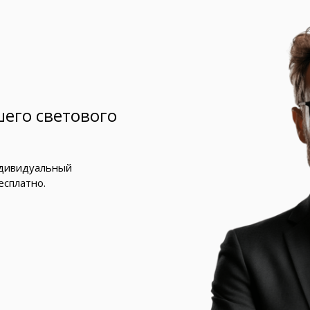
его светового
ндивидуальный
есплатно.