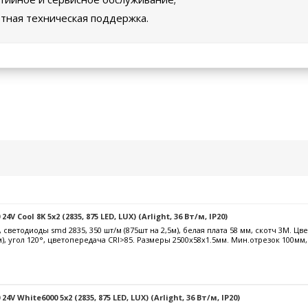
тная техническая поддержка.
4V Cool 8K 5x2 (2835, 875 LED, LUX) (Arlight, 36 Вт/м, IP20)
, светодиоды smd 2835, 350 шт/м (875шт на 2,5м), белая плата 58 мм, скотч 3М. 
5м), угол 120°, цветопередача CRI>85. Размеры 2500х58x1.5мм. Мин.отрезок 100мм,
4V White6000 5x2 (2835, 875 LED, LUX) (Arlight, 36 Вт/м, IP20)