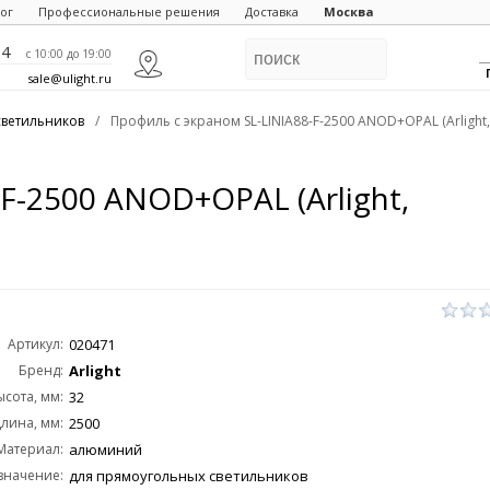
ог
Профессиональные решения
Доставка
Москва
84
c 10:00 до 19:00
sale@ulight.ru
светильников
/
Профиль с экраном SL-LINIA88-F-2500 ANOD+OPAL (Arligh
F-2500 ANOD+OPAL (Arlight,
Артикул:
020471
Бренд:
Arlight
ысота, мм:
32
лина, мм:
2500
Материал:
алюминий
значение:
для прямоугольных светильников