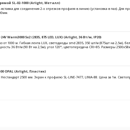
ямой SL-02-1000 (Arlight, Металл)
ставка для соединения 2-х отрезков профиля в линию (установка в паз). Для про
00мм.
24V Warm3000 5x2 (2835, 875 LED, LUX) (Arlight, 36 Вт/м, IP20)
з от 1000 м. Гибкая лента LUX, светодиоды smd 2835, 350 шт/м (875шт на 2,5м), б
ность 36 Вт/м (90 Вт на 2,5м), угол 120°, цветопередача CRI>85. Размеры 2500х58
00 OPAL (Arlight, Пластик)
. Нестандарт 2500 мм. Экран к профилю SL-LINE-7477, LINIA-88. Цена за 1м. Свет