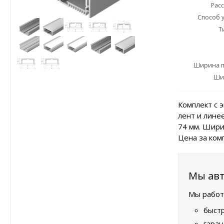
Рас
Способ у
мощн
Т
Ширина п
Ши
Комплект с 
лент и лине
74 мм. Шири
Цена за комп
Мы авт
Мы работ
быстр
гаран