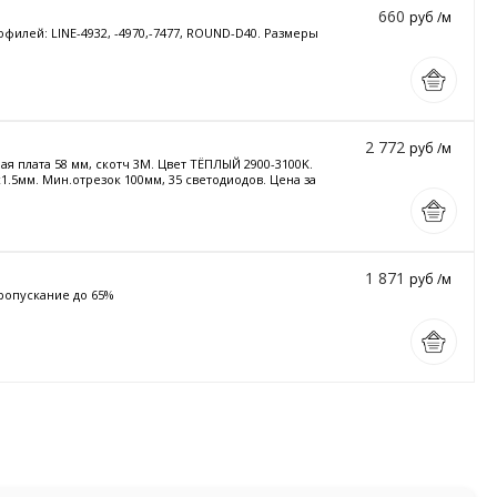
660
руб /м
филей: LINE-4932, -4970,-7477, ROUND-D40. Размеры
2 772
руб /м
елая плата 58 мм, скотч 3М. Цвет ТЁПЛЫЙ 2900-3100K.
x1.5мм. Мин.отрезок 100мм, 35 светодиодов. Цена за
1 871
руб /м
опропускание до 65%