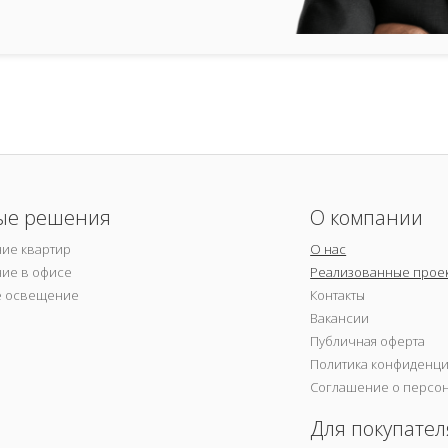
ые решения
О компании
ие квартир
О нас
ие в офисе
Реализованные прое
е освещение
Контакты
Вакансии
Публичная оферта
Политика конфиденц
Соглашение о персо
Для покупател