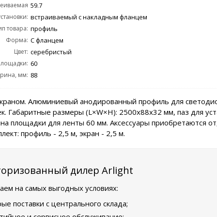
сеиваемая
59.7
становки:
ость, PD:
встраиваемый с накладным фланцем
ип товара:
профиль
Форма:
С фланцем
Цвет:
серебристый
лощадки:
60
рина, мм:
88
экраном. Алюминиевый анодированный профиль для светод
ек. Габаритные размеры (L×W×H): 2500x88x32 мм, паз для ус
на площадки для ленты 60 мм. Аксессуары приобретаются о
лект: профиль - 2,5 м, экран - 2,5 м.
оризованный дилер Arlight
аем на самых выгодных условиях:
ые поставки с центрального склада;
тийное и сервисное обслуживание;