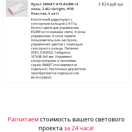
3 824
Пульт SMART-R15-RGBW (4
руб /шт
зоны, 2.4G) (Arlight, IP20
Пластик, 5 лет)
Кнопочный радиопульт с
сенсорным кольцом 2.4 ГГц
белого цвета для управления
RGBW источниками света. 4 зоны
управления, 4 слота памяти
пользовательских настроек,
управление цветом с помощью
сенсорного кольца. Питание
3VDC (CR2032). Габариты
107x58.5x9 мм. Управляет
контроллерами и панелями
серии SMART (поставляются
отдельно). Настенные держатели
приобретаются отдельно (см.
аксессуары).
Расчитаем
стоимость вашего светового
проекта
за 24 часа!