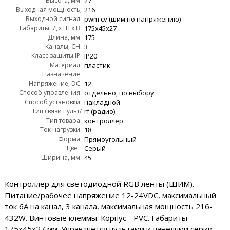
Высота, мм:
AC:
27
Выходная мощность,
216
Выходной сигнал:
Wout:
pwm сv (шим по напряжению)
Габариты, Д x Ш x В:
175x45x27
Длина, мм:
175
Каналы, CH:
3
Класс защиты IP:
IP20
Материал:
пластик
Назначение:
для светодиодных лент и модулей (cv/шим)
Напряжение, DC:
12
Способ управления:
отдельно, по выбору
Способ установки:
накладной
Тип связи пульт/
rf (радио)
контроллер:
Тип товара:
контроллер
Ток нагрузки:
18
Форма:
Прямоугольный
Цвет:
Серый
Ширина, мм:
45
Контроллер для светодиодной RGB ленты (ШИМ).
Питание/рабочее напряжение 12-24VDC, максимальный
ток 6A на канал, 3 канала, максимальная мощность 216-
432W. Винтовые клеммы. Корпус - PVC. Габариты
175x45x27 мм. Управляется пультами и панелями серии