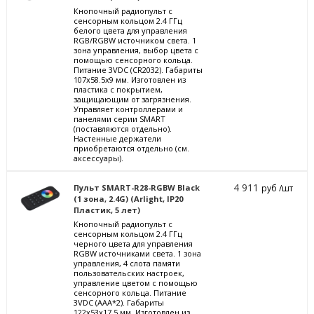
Кнопочный радиопульт с
сенсорным кольцом 2.4 ГГц
белого цвета для управления
RGB/RGBW источником света. 1
зона управления, выбор цвета с
помощью сенсорного кольца.
Питание 3VDC (CR2032). Габариты
107x58.5x9 мм. Изготовлен из
пластика с покрытием,
защищающим от загрязнения.
Управляет контроллерами и
панелями серии SMART
(поставляются отдельно).
Настенные держатели
приобретаются отдельно (см.
аксессуары).
4 911
Пульт SMART-R28-RGBW Black
руб /шт
(1 зона, 2.4G) (Arlight, IP20
Пластик, 5 лет)
Кнопочный радиопульт с
сенсорным кольцом 2.4 ГГц
черного цвета для управления
RGBW источниками света. 1 зона
управления, 4 слота памяти
пользовательских настроек,
управление цветом с помощью
сенсорного кольца. Питание
3VDC (AAA*2). Габариты
122x53x17.5 мм. Изготовлен из