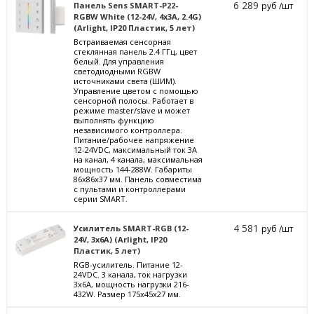
6 289
Панель Sens SMART-P22-
руб /шт
RGBW White (12-24V, 4x3A, 2.4G)
(Arlight, IP20 Пластик, 5 лет)
Встраиваемая сенсорная
стеклянная панель 2.4 ГГц, цвет
белый. Для управления
светодиодными RGBW
источниками света (ШИМ).
Управление цветом с помощью
сенсорной полосы. Работает в
режиме master/slave и может
выполнять функцию
независимого контроллера.
Питание/рабочее напряжение
12-24VDC, максимальный ток 3A
на канал, 4 канала, максимальная
мощность 144-288W. Габариты
86х86х37 мм. Панель совместима
с пультами и контроллерами
серии SMART.
4 581
Усилитель SMART-RGB (12-
руб /шт
24V, 3x6A) (Arlight, IP20
Пластик, 5 лет)
RGB-усилитель. Питание 12-
24VDC. 3 канала, ток нагрузки
3x6A, мощность нагрузки 216-
432W. Размер 175x45x27 мм.