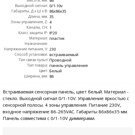
Высота, мм:
AC:
86
Выходной сигнал:
0/1-10v
Габариты, Д x Ш x В:
86x86x35
Длина, мм:
35
Зоны управления, Z:
4
Каналы, CH:
1
Класс защиты IP:
IP20
Материал:
пластик
Назначение:
Напряжение питания, V:
для светодиодных лент и модулей (cv/шим)
230
Способ установки:
встраиваемый
Тип связи пульт/
Проводной
контроллер:
Тип товара:
панель управления
Цвет:
Белый
Ширина, мм:
86
Встраиваемая сенсорная панель, цвет белый. Материал -
стекло. Выходной сигнал 0/1-10V. Управление яркостью с
сенсорной полосы. 4 зоны управления. Питание 230V,
входное напряжение 86-265VAC. Габариты 86х86х35 мм.
Панель совместима с 0/1-10V диммерами.