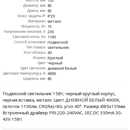
Высота, мм:
155
Диаметр, мм:
85
Длина, мм:
85
Класс защиты IP:
IP20
Материал:
металл
Мощность, Вт:
15
Напряжение питания, V:
230
Световой поток, lm:
1100
Способ установки:
подвесной
Тип товара:
светильник
Угол обзора:
40
Форма:
Круглый
Цвет:
Черный
Цвет свечения:
дневной белый
Цветовая температура, K:
4000
Ширина, мм:
85
Подвесной светильник 15Вт, черный круглый корпус,
черная вставка, металл. Цвет ДНЕВНОЙ БЕЛЫЙ 4000K,
св.поток 1100лм, CRI(Ra)>80, угол 40°. Размер Ø85x155мм.
Встроенный драйвер PRI:220-240VAC, SEC:DC 350mA 30-
43V 15Вт.