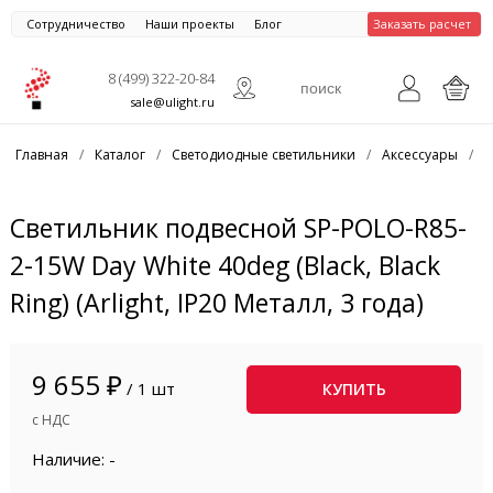
Сотрудничество
Наши проекты
Блог
Заказать расчет
8 (499) 322-20-84
sale@ulight.ru
Главная
/
Каталог
/
Светодиодные светильники
/
Аксессуары
/
С
Светильник подвесной SP-POLO-R85-
2-15W Day White 40deg (Black, Black
Ring) (Arlight, IP20 Металл, 3 года)
9 655 ₽
/ 1 шт
КУПИТЬ
с НДС
Наличие: -