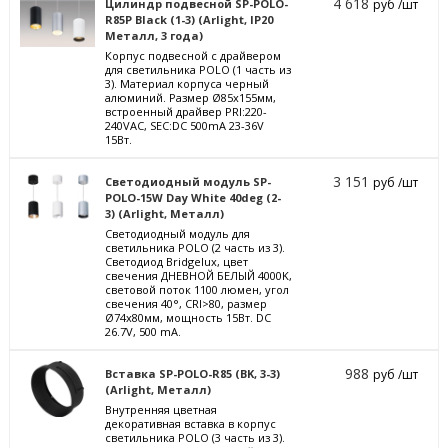
4 618
Цилиндр подвесной SP-POLO-
руб /шт
R85P Black (1-3) (Arlight, IP20
Металл, 3 года)
Корпус подвесной с драйвером
для светильника POLO (1 часть из
3). Материал корпуса черный
алюминий. Размер Ø85x155мм,
встроенный драйвер PRI:220-
240VAC, SEC:DC 500mA 23-36V
15Вт.
3 151
Светодиодный модуль SP-
руб /шт
POLO-15W Day White 40deg (2-
3) (Arlight, Металл)
Светодиодный модуль для
светильника POLO (2 часть из 3).
Светодиод Bridgelux, цвет
свечения ДНЕВНОЙ БЕЛЫЙ 4000K,
световой поток 1100 люмен, угол
свечения 40°, CRI>80, размер
Ø74x80мм, мощность 15Вт. DC
26.7V, 500 mA.
988
Вставка SP-POLO-R85 (BK, 3-3)
руб /шт
(Arlight, Металл)
Внутренняя цветная
декоративная вставка в корпус
светильника POLO (3 часть из 3).