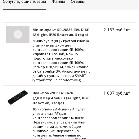
Сопутствующие товары
Файлы
Отзывы
2 133
Мини-пульт SR-2833S (3V, DIM)
руб /шт
(Arlight, IP20 Пластик, 3 года)
Мини-пульт (RF) - круглая кнопка
с магнитным дном для
контроллеров серии SR-1009x.
Управляет 1 зоной, можно
подключить несколько
контроллеров серии SR-1009х.
Размер D38,5xH14,7 мм/ Питание
от батарейки 3V. Аналогичные по
дизайну пульты в серии SMART
(устройства не совместимы).
1 037
Пульт SR-2833K4 Black
руб /шт
(диммер 4 зоны) (Arlight, IP20
Пластик, 3 года)
10-кнопочный 4-зонный пульт
управления (RF) для
контроллеров серии SR-1009х.
Независимое управление 4-мя
различными зонами, общее
выключение. Держатель в
комплекте. Аналогичные по