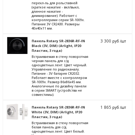
перекл-ль для рольставней
(краткое нажатие - вкл/выкл,
длинное нажатие -
диммирование). Работает с
контроллерами серии SR-1009x.
Питание 3V CR2430. Размеры
40x40x11 мм.
3 300
Панель Rotary SR-2836R-RF-IN
руб /шт
Black (3V, DIM) (Arlight, IP20
Пластик, 3 года)
Встраиваемая в стену поворотная
черная панель для с/д
одноцветных лент. Цвет черный.
Управление по радиоканалу.
Питание - 3V батарея CR2032.
Работает вместе с контроллером
SR-1009x. Размер 86х86х45 мм.
Аналогичные по дизайну панели
в серии SMART (устройства не
совместимы).
1 865
Панель Rotary SR-2836R-RF-IN
руб /шт
White (3V, DIM) (Arlight, IP20
Пластик, 3 года)
Встраиваемая в стену поворотная
белая панель для с/д
одноцветных лент. Цвет белый.