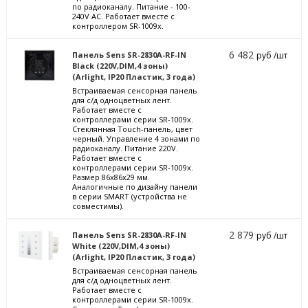
по радиоканалу. Питание - 100-
240V AC. Работает вместе с
контроллером SR-1009x.
6 482
Панель Sens SR-2830A-RF-IN
руб /шт
Black (220V,DIM,4 зоны)
(Arlight, IP20 Пластик, 3 года)
Встраиваемая сенсорная панель
для с/д одноцветных лент.
Работает вместе с
контроллерами серии SR-1009x.
Стеклянная Touch-панель, цвет
черный. Управление 4 зонами по
радиоканалу. Питание 220V.
Работает вместе с
контроллерами серии SR-1009x.
Размер 86x86x29 мм.
Аналогичные по дизайну панели
в серии SMART (устройства не
совместимы).
2 879
Панель Sens SR-2830A-RF-IN
руб /шт
White (220V,DIM,4 зоны)
(Arlight, IP20 Пластик, 3 года)
Встраиваемая сенсорная панель
для с/д одноцветных лент.
Работает вместе с
контроллерами серии SR-1009x.