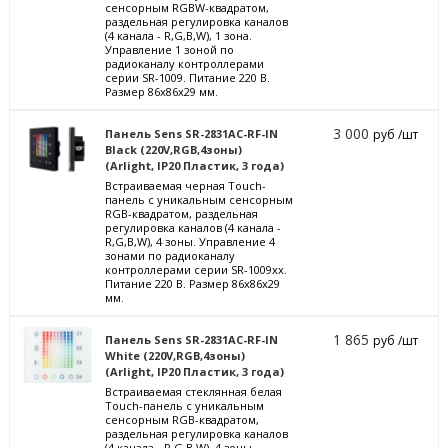
сенсорным RGBW-квадратом,
раздельная регулировка каналов
(4 канала - R,G,B,W), 1 зона.
Управление 1 зоной по
радиоканалу контроллерами
серии SR-1009. Питание 220 В.
Размер 86x86x29 мм.
3 000
Панель Sens SR-2831AC-RF-IN
руб /шт
Black (220V,RGB,4зоны)
(Arlight, IP20 Пластик, 3 года)
Встраиваемая черная Touch-
панель с уникальным сенсорным
RGB-квадратом, раздельная
регулировка каналов (4 канала -
R,G,B,W), 4 зоны. Управление 4
зонами по радиоканалу
контроллерами серии SR-1009xx.
Питание 220 В. Размер 86x86x29
мм.
1 865
Панель Sens SR-2831AC-RF-IN
руб /шт
White (220V,RGB,4зоны)
(Arlight, IP20 Пластик, 3 года)
Встраиваемая стеклянная белая
Touch-панель с уникальным
сенсорным RGB-квадратом,
раздельная регулировка каналов
(4 канала - R,G,B,W), 4 зоны.