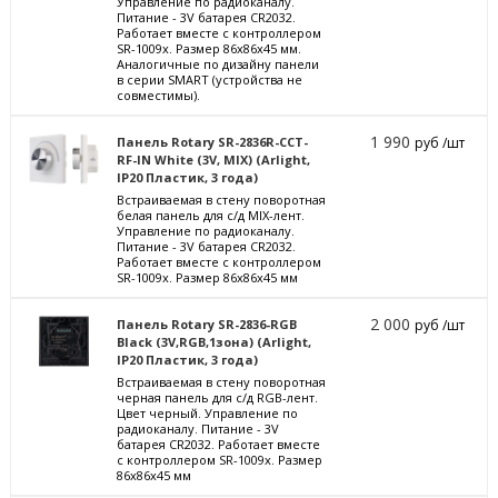
Управление по радиоканалу.
Питание - 3V батарея CR2032.
Работает вместе с контроллером
SR-1009x. Размер 86х86х45 мм.
Аналогичные по дизайну панели
в серии SMART (устройства не
совместимы).
1 990
Панель Rotary SR-2836R-CCT-
руб /шт
RF-IN White (3V, MIX) (Arlight,
IP20 Пластик, 3 года)
Встраиваемая в стену поворотная
белая панель для с/д MIX-лент.
Управление по радиоканалу.
Питание - 3V батарея CR2032.
Работает вместе с контроллером
SR-1009x. Размер 86х86х45 мм
2 000
Панель Rotary SR-2836-RGB
руб /шт
Black (3V,RGB,1зона) (Arlight,
IP20 Пластик, 3 года)
Встраиваемая в стену поворотная
черная панель для с/д RGB-лент.
Цвет черный. Управление по
радиоканалу. Питание - 3V
батарея CR2032. Работает вместе
с контроллером SR-1009x. Размер
86х86х45 мм