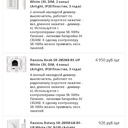
White (3V, DIM, 2 зоны)
(Arlight, IP20 Пластик, 3 года)
2-зонный накладной диммер-
выключатель, работает по
радиоканалу (короткое нажатие -
вкл, длинное нажатие - диммир-
е). Используется с
контроллерами серии SR-1009х.
Питание - литиевая батарейка 3V
CR2450. К одному контроллеру
SR-1009х можно привязать неск.
панелей.
4 950
Панель Knob SR-2853K8-RF-UP
руб /шт
White (3V, DIM, 4 зоны)
(Arlight, IP20 Пластик, 3 года)
4-зонный накладной диммер-
выключатель, работает по
радиоканалу (короткое нажатие -
вкл, длинное нажатие - диммир-
е). Используется с
контроллерами серии SR-1009х.
Питание - литиевая батарейка 3V
CR2450. К одному контроллеру
SR-1009х можно привязать неск.
панелей.
926
Панель Rotary SR-2835RGB-RF-
руб /шт
UP White (3V, RGB) (Arlight,