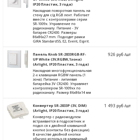
IP20 Пластик, 3 года)
Накладная поворотная панель на
стену для с/д RGB лент. Работает
вместе с контроллерами серии
SR-1009x. Управление по
радиоканалу. Питание - 3V
батарея CR2430. Размеры
86x86x27 mm. Подходят рамки
GIRA Standard55, E2, Event, Esprit.
926
Панель Knob SR-2833RGB-RF-
руб /шт
UP White (3V,RGBW,1зона)
(Arlight, IP20 Пластик, 3 года)
Накладная многофункциональная
2-х клавишная RGBW панель (1
зона). Питание - литиевая
батарейка 3V CR2430. Управляет
контроллером SR-1009xx по
радиоканалу. Размер 86х86х14 мм
1 493
Конвертер SR-2833P (3V, DIM)
руб /шт
(Arlight, IP20 Пластик, 3 года)
Конвертер с радиомодулем
встраивается в подрозетник и
подкл-ся к двойной клавишной
кнопке (контакты без фиксации).
В качестве двойной кнопки
обычно использ-ся клавишный