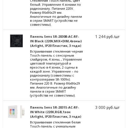
Стеклянная Touch-панель, цвет
белый. Управление 4 зонами по
радиоканалу. Питание 220V.
Размер 86x86x29 мм.
Аналогичные по дизайну панели
в серии SMART (устройства не
совместимы).
1 244
Панель Sens SR-2830B-AC-RF-
руб /шт
IN Black (220V,MIX+DIM,4зоны)
(Arlight, IP20 Пластик, 3 года)
Встраиваемая стеклянная черная
Touch-панель с сенсорным
слайдером, 4 зоны, , Управление
цветовой температурой и
яркостью в 4 зонах, 2 сцены в
каждой зоне. Управление – по
радиоканалу (совместимы с
контроллерами SR-1009x).
Питание 220 В. Размер 86x86x29
мм. Аналогичные по дизайну
панели в серии SMART
(устройства не совместимы).
3 000
Панель Sens SR-2831S-AC-RF-
руб /шт
IN White (220V,RGB,1зон
(Arlight, IP20 Пластик, 3 года)
Встраиваемая стеклянная белая
Touch-панель с уникальным