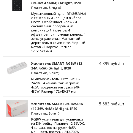
(RGBW 4 зоны) (Arlight, IP20
Пластик, 3 года)
Мультизонный пульт RF (868MHz)
с сенсорным кольцом выбора
цвета. Особенность-режим
составления программ из
комбинаций 7 цветов, 4
эффектов при помощи кнопок. 4
зоны управления. Магнитный
держатель в комплекте. Черный
матовый корпус. Размер
120х55х17мм.
4 899
Усилитель SMART-RGBW (12-
руб /шт
24V, 4x5A) (Arlight, IP20
Пластик, 5 лет)
RGBW-усилитель. Питание 12-
24VDC. 4 канала, ток нагрузки
4x5A, мощность нагрузки 240-
480W. Размер 175x45x27 мм.
5 683
Усилитель SMART-RGBW-DIN
руб /шт
(12-36V, 4x5A) (Arlight, IP20
Пластик, 5 лет)
RGBW-усилитель для установки
на DIN-рейку. Питание 12-36VDC.
4 канала, ток нагрузки 4x5A,
мощность нагрузки 240-720W.