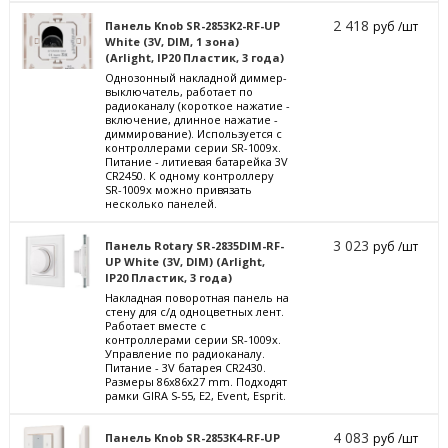
2 418
Панель Knob SR-2853K2-RF-UP
руб /шт
White (3V, DIM, 1 зона)
(Arlight, IP20 Пластик, 3 года)
Однозонный накладной диммер-
выключатель, работает по
радиоканалу (короткое нажатие -
включение, длинное нажатие -
диммирование). Используется с
контроллерами серии SR-1009х.
Питание - литиевая батарейка 3V
CR2450. К одному контроллеру
SR-1009х можно привязать
несколько панелей.
3 023
Панель Rotary SR-2835DIM-RF-
руб /шт
UP White (3V, DIM) (Arlight,
IP20 Пластик, 3 года)
Накладная поворотная панель на
стену для с/д одноцветных лент.
Работает вместе с
контроллерами серии SR-1009x.
Управление по радиоканалу.
Питание - 3V батарея CR2430.
Размеры 86x86x27 mm. Подходят
рамки GIRA S-55, E2, Event, Esprit.
4 083
Панель Knob SR-2853K4-RF-UP
руб /шт