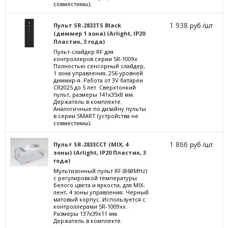
совместимы).
1 938
Пульт SR-2833TS Black
руб /шт
(диммер 1 зона) (Arlight, IP20
Пластик, 3 года)
Пульт-слайдер RF для
контроллеров серии SR-1009x.
Полностью сенсорный слайдер,
1 зона управления, 256 уровней
диммир-я. Работа от 3V батареи
CR2025 до 5 лет. Сверхтонкий
пульт, размеры 141x35x8 мм.
Держатель в комплекте.
Аналогичные по дизайну пульты
в серии SMART (устройства не
совместимы).
1 866
Пульт SR-2833CCT (MIX, 4
руб /шт
зоны) (Arlight, IP20 Пластик, 3
года)
Мультизонный пульт RF (868MHz)
с регулировкой температуры
белого цвета и яркости, для MIX-
лент, 4 зоны управления. Черный
матовый корпус. Используется с
контроллерами SR-1009xx.
Размеры 137x39x11 мм.
Держатель в комплекте.