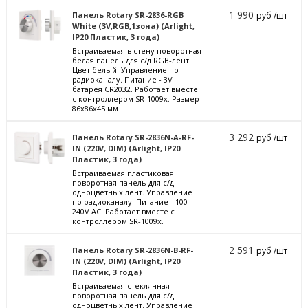
1 990
Панель Rotary SR-2836-RGB
руб /шт
White (3V,RGB,1зона) (Arlight,
IP20 Пластик, 3 года)
Встраиваемая в стену поворотная
белая панель для с/д RGB-лент.
Цвет белый. Управление по
радиоканалу. Питание - 3V
батарея CR2032. Работает вместе
с контроллером SR-1009x. Размер
86х86х45 мм
3 292
Панель Rotary SR-2836N-A-RF-
руб /шт
IN (220V, DIM) (Arlight, IP20
Пластик, 3 года)
Встраиваемая пластиковая
поворотная панель для с/д
одноцветных лент. Управление
по радиоканалу. Питание - 100-
240V AC. Работает вместе с
контроллером SR-1009x.
2 591
Панель Rotary SR-2836N-B-RF-
руб /шт
IN (220V, DIM) (Arlight, IP20
Пластик, 3 года)
Встраиваемая стеклянная
поворотная панель для с/д
одноцветных лент. Управление