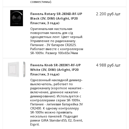
совместимы).
2 200
Панель Rotary SR-2836D-RF-UP
руб /шт
Black (3V, DIM) (Arlight, IP20
Пластик, 3 года)
Оригинальная настольная
поворотная панель для с/д
одноцветных лент. Цвет черный.
Управление по радиоканалу.
Питание - 3V батарея CR2025.
Работает вместе с контроллером
SR-1009x. Размер 100х65х74мм
4 988
Панель Knob SR-2833K1-RF-UP
руб /шт
White (3V, DIM) (Arlight, IP20
Пластик, 3 года)
Однозонный накладной диммер-
выключатель, работает по
радиоканалу (короткое нажатие -
включение, длинное нажатие -
диммирование). Используется с
контроллерами серии SR-1009х.
Питание - литиевая батарейка 3V
CR2430. К одному контроллеру
SR-1009х можно привязать
несколько панелей. Подходят
рамки GIRA Standard55, E2, Event,
Esprit.