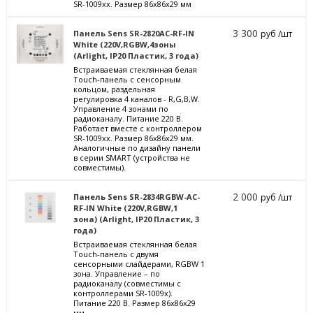
SR-1009xx. Размер 86x86x29 мм
3 300
Панель Sens SR-2820AC-RF-IN
руб /шт
White (220V,RGBW,4зоны
(Arlight, IP20 Пластик, 3 года)
Встраиваемая стеклянная белая
Touch-панель с сенсорным
кольцом, раздельная
регулировка 4 каналов - R,G,B,W.
Управление 4 зонами по
радиоканалу. Питание 220 В.
Работает вместе с контроллером
SR-1009xx. Размер 86x86x29 мм.
Аналогичные по дизайну панели
в серии SMART (устройства не
совместимы).
2 000
Панель Sens SR-2834RGBW-AC-
руб /шт
RF-IN White (220V,RGBW,1
зона) (Arlight, IP20 Пластик, 3
года)
Встраиваемая стеклянная белая
Touch-панель с двумя
сенсорными слайдерами, RGBW 1
зона. Управление – по
радиоканалу (совместимы с
контроллерами SR-1009x).
Питание 220 В. Размер 86x86x29
мм.