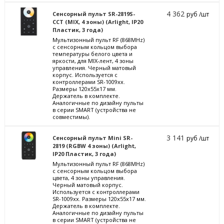
4 362
Сенсорный пульт SR-2819S-
руб /шт
CCT (MIX, 4 зоны) (Arlight, IP20
Пластик, 3 года)
Мультизонный пульт RF (868MHz)
с сенсорным кольцом выбора
температуры белого цвета и
яркости, для MIX-лент, 4 зоны
управления. Черный матовый
корпус. Используется с
контроллерами SR-1009xx.
Размеры 120х55х17 мм.
Держатель в комплекте.
Аналогичные по дизайну пульты
в серии SMART (устройства не
совместимы).
3 141
Сенсорный пульт Mini SR-
руб /шт
2819 (RGBW 4 зоны) (Arlight,
IP20 Пластик, 3 года)
Мультизонный пульт RF (868MHz)
с сенсорным кольцом выбора
цвета, 4 зоны управления.
Черный матовый корпус.
Используется с контроллерами
SR-1009xx. Размеры 120х55х17 мм.
Держатель в комплекте.
Аналогичные по дизайну пульты
в серии SMART (устройства не