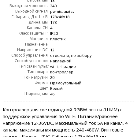
Высота, мм:
AC:
18
Выходная мощность,
240
Выходной сигнал:
Wout:
pwm(шим) cv
Габариты, Д x Ш x В:
178х46х18
Длина, мм:
178
Каналы, CH:
4
Класс защиты IP:
IP20
Материал:
пластик
Назначение:
для светодиодных лент и модулей (cv/шим)
Напряжение, DC:
12
Способ управления:
отдельно, по выбору
Способ установки:
накладной
Тип связи пульт/
wi-fi; rf радио
контроллер:
Тип товара:
контроллер
Ток нагрузки:
20
Форма:
Прямоугольный
Цвет:
Белый
Ширина, мм:
46
Контроллер для светодиодной RGBW ленты (ШИМ) с
поддержкой управления по Wi-Fi. Питание/рабочее
напряжение 12-36VDC, максимальный ток 5A на канал, 4
канала, максимальная мощность 240-480W. Винтовые
клеммы. Корпус - PVC. Габариты 178х46х18 мм.