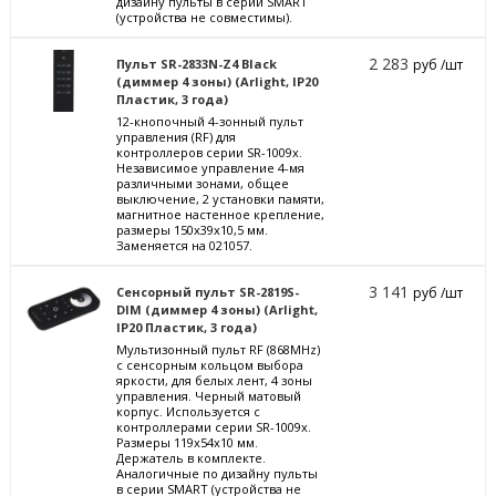
дизайну пульты в серии SMART
(устройства не совместимы).
2 283
Пульт SR-2833N-Z4 Black
руб /шт
(диммер 4 зоны) (Arlight, IP20
Пластик, 3 года)
12-кнопочный 4-зонный пульт
управления (RF) для
контроллеров серии SR-1009х.
Независимое управление 4-мя
различными зонами, общее
выключение, 2 установки памяти,
магнитное настенное крепление,
размеры 150х39х10,5 мм.
Заменяется на 021057.
3 141
Сенсорный пульт SR-2819S-
руб /шт
DIM (диммер 4 зоны) (Arlight,
IP20 Пластик, 3 года)
Мультизонный пульт RF (868MHz)
с сенсорным кольцом выбора
яркости, для белых лент, 4 зоны
управления. Черный матовый
корпус. Используется с
контроллерами серии SR-1009x.
Размеры 119х54х10 мм.
Держатель в комплекте.
Аналогичные по дизайну пульты
в серии SMART (устройства не