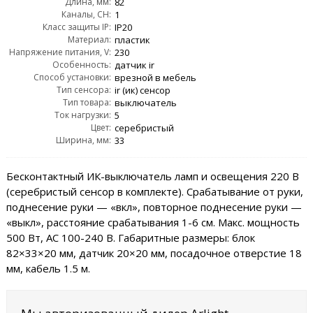
Длина, мм:
82
Каналы, CH:
1
Класс защиты IP:
IP20
Материал:
пластик
Напряжение питания, V:
230
Особенность:
датчик ir
Способ установки:
врезной в мебель
Тип сенсора:
ir (ик) сенсор
Тип товара:
выключатель
Ток нагрузки:
5
Цвет:
серебристый
Ширина, мм:
33
Бесконтактный ИК-выключатель ламп и освещения 220 В
(серебристый сенсор в комплекте). Срабатывание от руки,
поднесение руки — «вкл», повторное поднесение руки —
«выкл», расстояние срабатывания 1-6 см. Макс. мощность
500 Вт, AC 100-240 В. Габаритные размеры: блок
82×33×20 мм, датчик 20×20 мм, посадочное отверстие 18
мм, кабель 1.5 м.