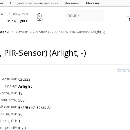
ог
Профессиональные решения
Доставка
Москва
84
c 10:00 до 19:00
sale@ulight.ru
атели
/
Датчик SR2-Motion (220V, 500W, PIR-Sensor) (Arlight, -)
IR-Sensor) (Arlight, -)
Артикул:
020223
Бренд:
Arlight
ысота, мм:
18
мощность,
500
й сигнал:
Wout:
вкл/выкл ac (230v)
лина, мм:
90
аналы, CH:
1
защиты IP:
IP20