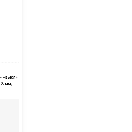
 «выкл».
18 мм,