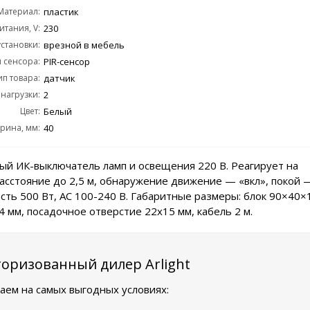
Материал:
пластик
тания, V:
230
становки:
врезной в мебель
 сенсора:
PIR-сенсор
ип товара:
датчик
 нагрузки:
2
Цвет:
Белый
рина, мм:
40
ый ИК-выключатель ламп и освещения 220 В. Реагирует на
асстояние до 2,5 м, обнаружение движение — «вкл», покой —
сть 500 Вт, AC 100-240 В. Габаритные размеры: блок 90×40×
4 мм, посадочное отверстие 22х15 мм, кабель 2 м.
оризованный дилер Arlight
аем на самых выгодных условиях: