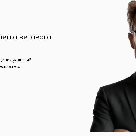
его светового
ндивидуальный
есплатно.