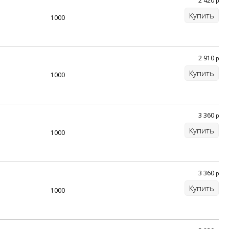
2 420
р
Купить
1000
2 910
р
Купить
1000
3 360
р
Купить
1000
3 360
р
Купить
1000