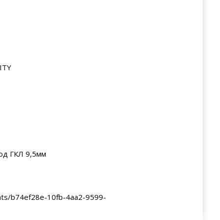
ITY
од ГКЛ 9,5мм
nts/b74ef28e-10fb-4aa2-9599-