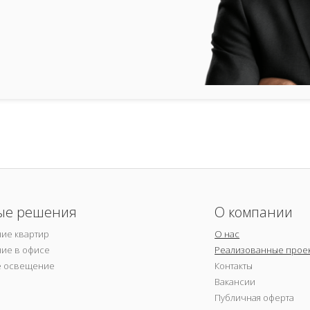
ые решения
О компании
ие квартир
О нас
ие в офисе
Реализованные прое
е освещение
Контакты
Вакансии
Публичная оферта