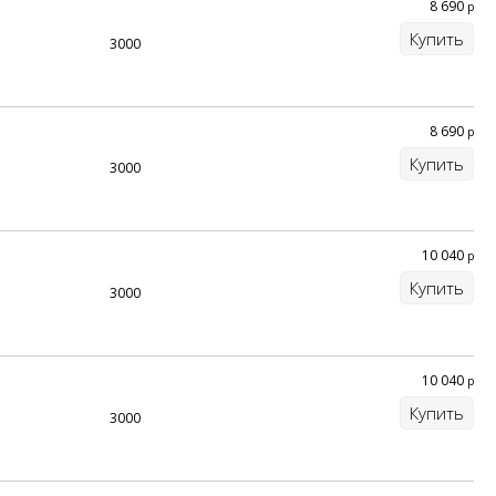
8 690
р
Купить
3000
8 690
р
Купить
3000
10 040
р
Купить
3000
10 040
р
Купить
3000