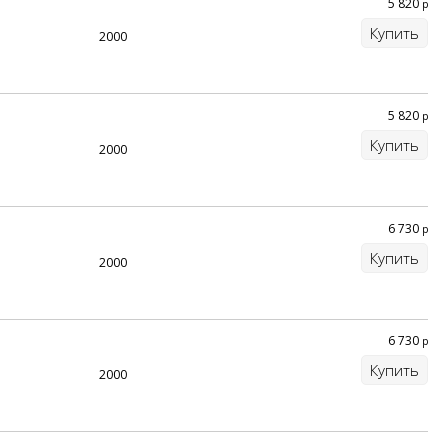
5 820
р
Купить
2000
5 820
р
Купить
2000
6 730
р
Купить
2000
6 730
р
Купить
2000