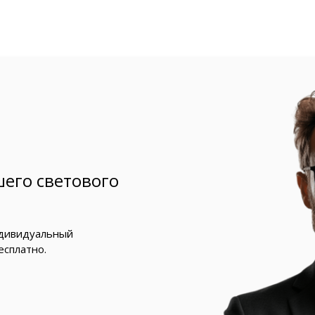
его светового
ндивидуальный
есплатно.