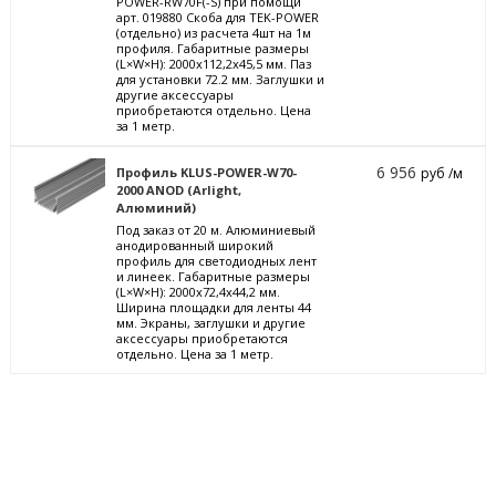
POWER-RW70F(-S) при помощи
арт. 019880 Скоба для TEK-POWER
(отдельно) из расчета 4шт на 1м
профиля. Габаритные размеры
(L×W×H): 2000x112,2x45,5 мм. Паз
для установки 72.2 мм. Заглушки и
другие аксессуары
приобретаются отдельно. Цена
за 1 метр.
6 956
Профиль KLUS-POWER-W70-
руб /м
2000 ANOD (Arlight,
Алюминий)
Под заказ от 20 м. Алюминиевый
анодированный широкий
профиль для светодиодных лент
и линеек. Габаритные размеры
(L×W×H): 2000x72,4x44,2 мм.
Ширина площадки для ленты 44
мм. Экраны, заглушки и другие
аксессуары приобретаются
отдельно. Цена за 1 метр.