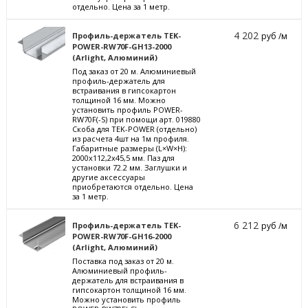
отдельно. Цена за 1 метр.
4 202
Профиль-держатель TEK-
руб /м
POWER-RW70F-GH13-2000
(Arlight, Алюминий)
Под заказ от 20 м. Алюминиевый
профиль-держатель для
встраивания в гипсокартон
толщиной 16 мм. Можно
установить профиль POWER-
RW70F(-S) при помощи арт. 019880
Скоба для TEK-POWER (отдельно)
из расчета 4шт на 1м профиля.
Габаритные размеры (L×W×H):
2000x112,2x45,5 мм. Паз для
установки 72.2 мм. Заглушки и
другие аксессуары
приобретаются отдельно. Цена
за 1 метр.
6 212
Профиль-держатель TEK-
руб /м
POWER-RW70F-GH16-2000
(Arlight, Алюминий)
Поставка под заказ от 20 м.
Алюминиевый профиль-
держатель для встраивания в
гипсокартон толщиной 16 мм.
Можно установить профиль