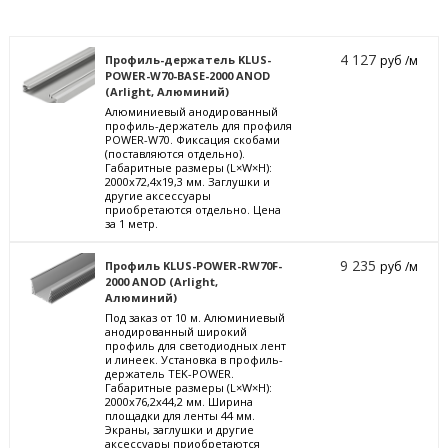
4 127
Профиль-держатель KLUS-
руб /м
POWER-W70-BASE-2000 ANOD
(Arlight, Алюминий)
Алюминиевый анодированный
профиль-держатель для профиля
POWER-W70. Фиксация скобами
(поставляются отдельно).
Габаритные размеры (L×W×H):
2000x72,4x19,3 мм. Заглушки и
другие аксессуары
приобретаются отдельно. Цена
за 1 метр.
9 235
Профиль KLUS-POWER-RW70F-
руб /м
2000 ANOD (Arlight,
Алюминий)
Под заказ от 10 м. Алюминиевый
анодированный широкий
профиль для светодиодных лент
и линеек. Установка в профиль-
держатель TEK-POWER.
Габаритные размеры (L×W×H):
2000x76,2x44,2 мм. Ширина
площадки для ленты 44 мм.
Экраны, заглушки и другие
аксессуары приобретаются