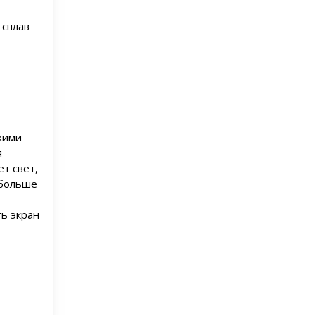
 сплав
кими
я
т свет,
 больше
ть экран