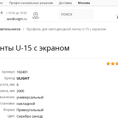
ог
Профессиональные решения
Доставка
Москва
84
c 10:00 до 19:00
sale@ulight.ru
светильников
/
Профиль для светодиодной ленты U-15 с экраном
нты U-15 с экраном
Артикул:
102401
Бренд:
ULIGHT
ысота, мм:
6
лина, мм:
2000
значение:
универсальный
становки:
накладной
Форма:
Прямоугольный
Цвет:
Серебро (анод)