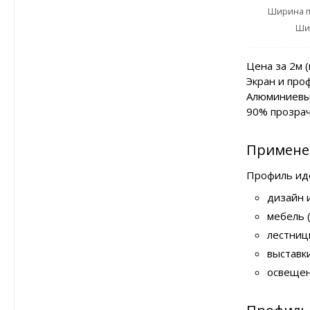
Ширина п
Ши
Цена за 2м 
Экран и про
Алюминиевый
90% прозрач
Примене
Профиль иде
дизайн 
мебель 
лестни
выставк
освещен