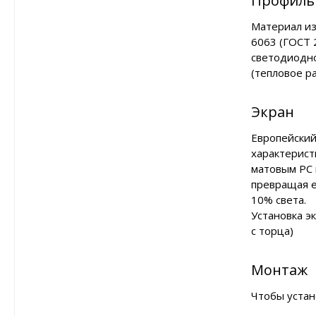
Профиль
Материал из
6063 (ГОСТ 
светодиодн
(тепловое р
Экран
Европейский
характерис
матовым PC 
превращая е
10% света.
Установка э
с торца)
Монтаж
Чтобы устан