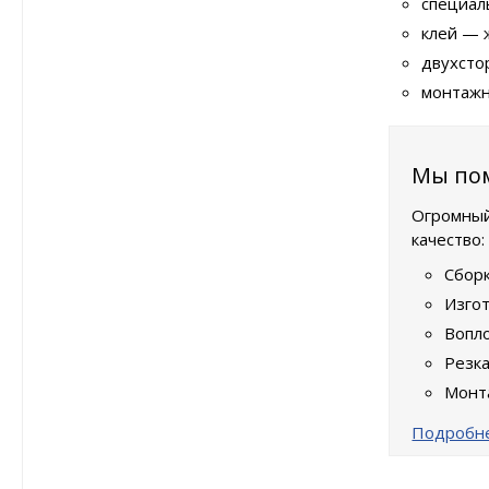
специал
клей — 
двухсто
монтажн
Мы пом
Огромный
качество:
Сбор
Изго
Вопло
Резк
Монт
Подробне