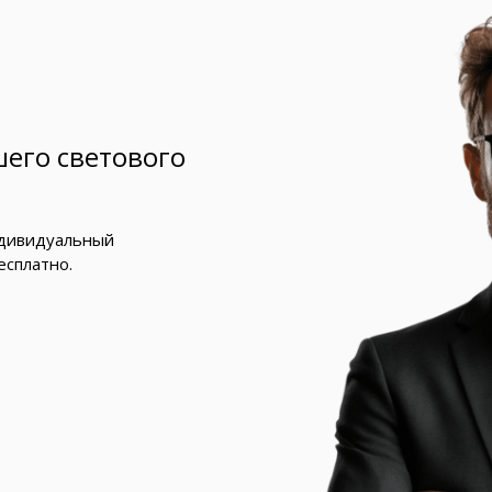
его светового
ндивидуальный
есплатно.