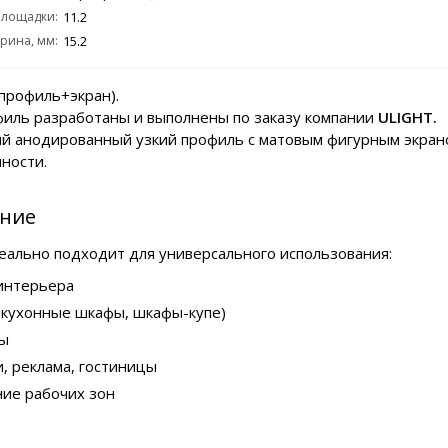
лощадки:
11.2
рина, мм:
15.2
(профиль+экран).
филь разработаны и выполнены по заказу компании
ULIGHT.
 анодированный узкий профиль c матовым фигурным экрано
ности.
ние
ально подходит для универсального использования:
интерьера
(кухонные шкафы, шкафы-купе)
цы
и, реклама, гостиницы
ие рабочих зон