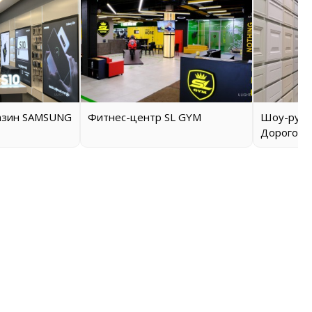
азин SAMSUNG
Фитнес-центр SL GYM
Шоу-рум 
Дорогоми