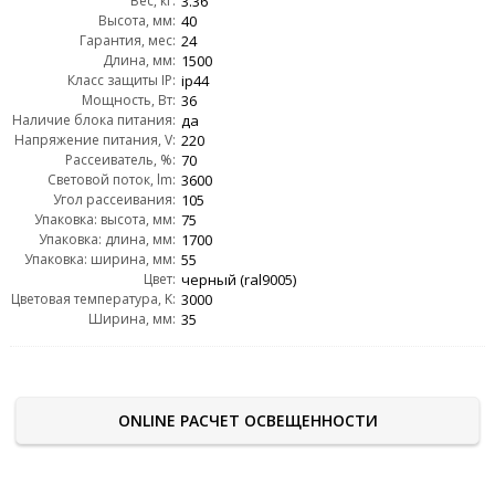
Вес, кг:
3.36
Высота, мм:
40
Гарантия, мес:
24
Длина, мм:
1500
Класс защиты IP:
ip44
Мощность, Вт:
36
Наличие блока питания:
да
Напряжение питания, V:
220
Рассеиватель, %:
70
Световой поток, lm:
3600
Угол рассеивания:
105
Упаковка: высота, мм:
75
Упаковка: длина, мм:
1700
Упаковка: ширина, мм:
55
Цвет:
черный (ral9005)
Цветовая температура, K:
3000
Ширина, мм:
35
ONLINE РАСЧЕТ ОСВЕЩЕННОСТИ