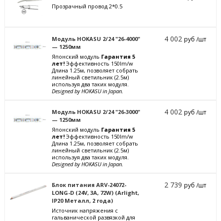
Прозрачный провод 2*0.5
4 002
Модуль HOKASU 2/24 "26-4000"
руб /шт
— 1250мм
Японский модуль
Гарантия 5
лет!
Эффективность 150lm/w
Длина 1.25м, позволяет собрать
линейный светильник (2.5м)
используя два таких модуля.
Designed by HOKASU in Japan.
4 002
Модуль HOKASU 2/24 "26-3000"
руб /шт
— 1250мм
Японский модуль
Гарантия 5
лет!
Эффективность 150lm/w
Длина 1.25м, позволяет собрать
линейный светильник (2.5м)
используя два таких модуля.
Designed by HOKASU in Japan.
2 739
Блок питания ARV-24072-
руб /шт
LONG-D (24V, 3A, 72W) (Arlight,
IP20 Металл, 2 года)
Источник напряжения с
гальванической развязкой для