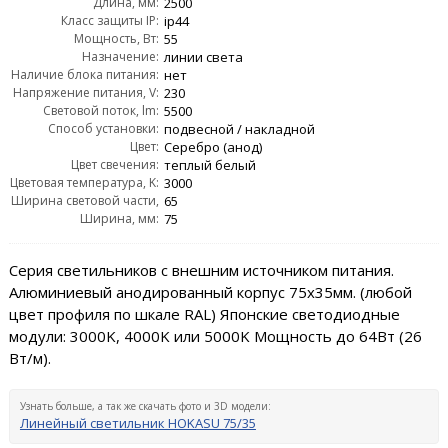
Длина, мм:
2500
Класс защиты IP:
ip44
Мощность, Вт:
55
Назначение:
линии света
Наличие блока питания:
нет
Напряжение питания, V:
230
Световой поток, lm:
5500
Способ установки:
подвесной / накладной
Цвет:
Серебро (анод)
Цвет свечения:
теплый белый
Цветовая температура, K:
3000
Ширина световой части,
65
Ширина, мм:
мм:
75
Серия светильников с внешним источником питания.
Алюминиевый анодированный корпус 75х35мм. (любой
цвет профиля по шкале RAL) Японские светодиодные
модули: 3000K, 4000K или 5000K Мощность до 64Вт (26
Вт/м).
Узнать больше, а так же скачать фото и 3D модели:
Линейный светильник HOKASU 75/35