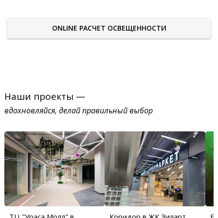
ONLINE РАСЧЕТ ОСВЕЩЕННОСТИ
Наши проекты —
вдохновляйся, делай правильный выбор
ТЦ "Ураса Молл" в
Коридор в ЖК Зиларт
Бу