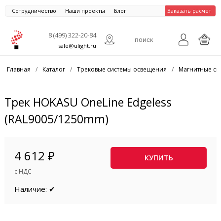
Сотрудничество
Наши проекты
Блог
Заказать расчет
8 (499) 322-20-84
sale@ulight.ru
Главная
/
Каталог
/
Трековые системы освещения
/
Магнитные си
Трек HOKASU OneLine Edgeless
(RAL9005/1250mm)
4 612 ₽
КУПИТЬ
с НДС
Наличие: ✔