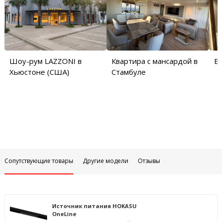
Шоу-рум LAZZONI в
Квартира с мансардой в
Ви
Хьюстоне (США)
Стамбуле
Сопутствующие товары
Другие модели
Отзывы
Источник питания HOKASU
OneLine