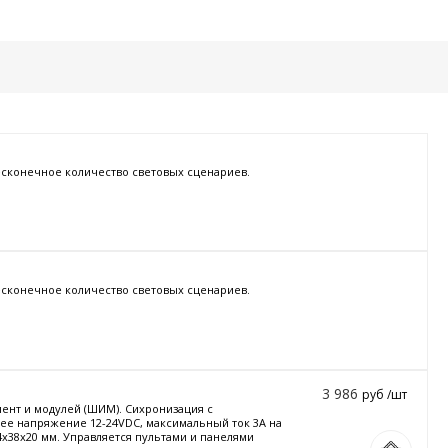
есконечное количество световых сценариев.
есконечное количество световых сценариев.
3 986
руб /шт
нт и модулей (ШИМ). Сихронизация с
чее напряжение 12-24VDC, максимальный ток 3A на
4x38x20 мм. Управляется пультами и панелями