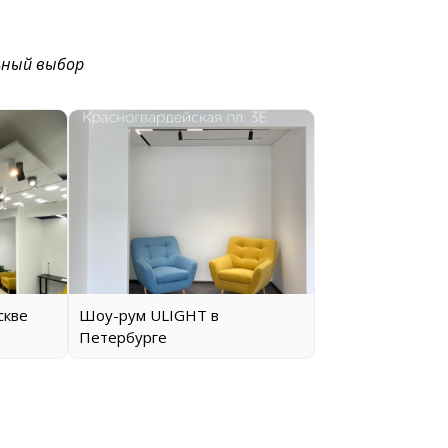
ьный выбор
скве
Шоу-рум ULIGHT в
Петербурге