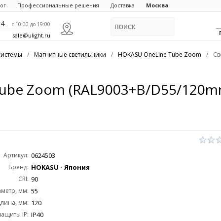
ог
Профессиональные решения
Доставка
Москва
84
c 10:00 до 19:00
sale@ulight.ru
системы
/
Магнитные светильники
/
HOKASU OneLine Tube Zoom
/
Св
Tube Zoom (RAL9003+B/D55/120
Артикул:
0624503
Бренд:
HOKASU - Япония
CRI:
90
метр, мм:
55
лина, мм:
120
защиты IP:
IP40