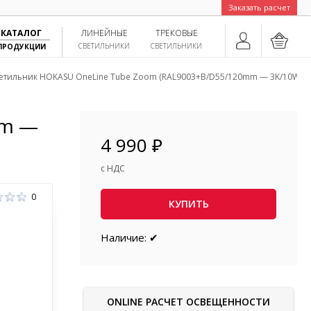
Заказать расчет
КАТАЛОГ
ЛИНЕЙНЫЕ
ТРЕКОВЫЕ
СВЕТИЛЬНИКИ
СВЕТИЛЬНИКИ
ПРОДУКЦИИ
етильник HOKASU OneLine Tube Zoom (RAL9003+B/D55/120mm — 3K/10W/12
mm —
4 990 ₽
с НДС
0
КУПИТЬ
Наличие: ✔
ONLINE РАСЧЕТ ОСВЕЩЕННОСТИ