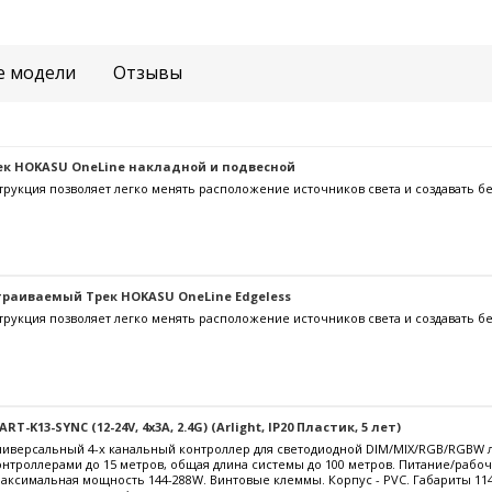
е модели
Отзывы
к HOKASU OneLine накладной и подвесной
трукция позволяет легко менять расположение источников света и создавать б
раиваемый Трек HOKASU OneLine Edgeless
трукция позволяет легко менять расположение источников света и создавать б
-K13-SYNC (12-24V, 4x3A, 2.4G) (Arlight, IP20 Пластик, 5 лет)
версальный 4-х канальный контроллер для светодиодной DIM/MIX/RGB/RGBW ле
нтроллерами до 15 метров, общая длина системы до 100 метров. Питание/рабо
 максимальная мощность 144-288W. Винтовые клеммы. Корпус - PVC. Габариты 11