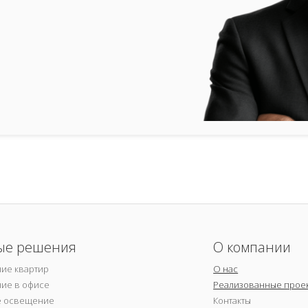
ые решения
О компании
ие квартир
О нас
ие в офисе
Реализованные прое
е освещение
Контакты