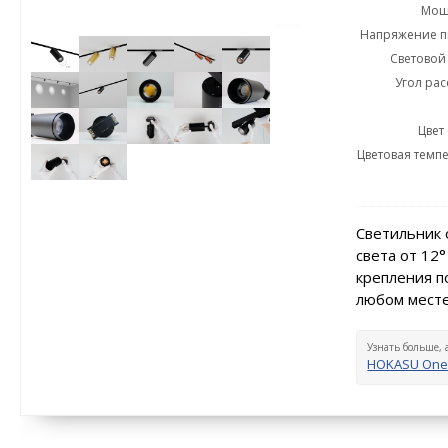
Мощн
Напряжение пи
Световой 
Угол рас
Цвет
Цветовая темпе
Светильник 
света от 12
крепления п
любом месте
Узнать больше, 
HOKASU One