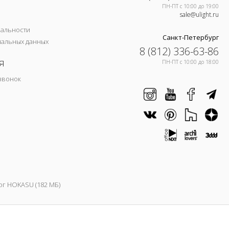
ПН-ПТ c 10:00 до 19:00
sale@ulight.ru
иальности
Санкт-Петербург
нальных данных
8 (812) 336-63-86
я
ПН-ПТ c 10:00 до 18:00
звонок
ог HOKASU (182 МБ)