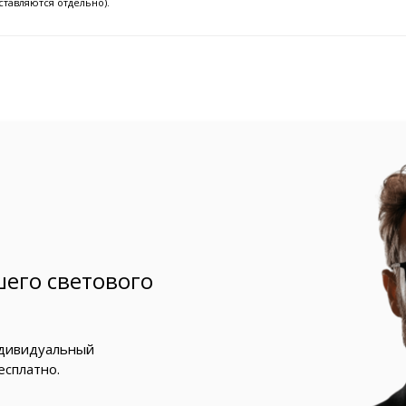
тавляются отдельно).
его светового
ндивидуальный
есплатно.