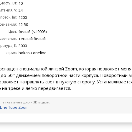
ость, Вт:
10
тания, V:
24
поток, lm:
1200
сеивания:
12-50
Цвет:
белый (ral9003)
 свечения:
теплый белый
ратура, K:
3000
серия:
hokasu oneline
оснащен специальной линзой Zoom, которая позволяет меня
° до 50° движением поворотной части корпуса. Поворотный 
озволяет направлять свет в нужную сторону. Устанавливается
 на треке и легко передвигается.
а так же скачать фото и 3D модели:
Line Tube Zoom