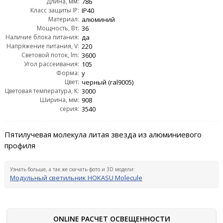
Длина, мм:
786
Класс защиты IP:
IP40
Материал:
алюминий
Мощность, Вт:
36
Наличие блока питания:
да
Напряжение питания, V:
220
Световой поток, lm:
3600
Угол рассеивания:
105
Форма:
y
Цвет:
черный (ral9005)
Цветовая температура, K:
3000
Ширина, мм:
908
серия:
3540
Пятилучевая молекула литая звезда из алюминиевого
профиля
Узнать больше, а так же скачать фото и 3D модели:
Модульный светильник HOKASU Molecule
ONLINE РАСЧЕТ ОСВЕЩЕННОСТИ