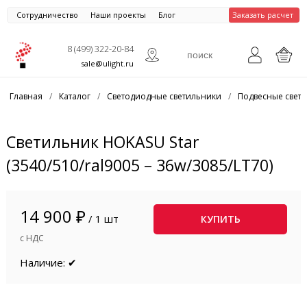
Сотрудничество
Наши проекты
Блог
Заказать расчет
8 (499) 322-20-84
sale@ulight.ru
Главная
/
Каталог
/
Светодиодные светильники
/
Подвесные свет
Светильник HOKASU Star
(3540/510/ral9005 – 36w/3085/LT70)
14 900 ₽
/ 1 шт
КУПИТЬ
с НДС
Наличие: ✔