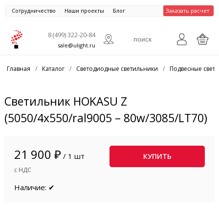
Сотрудничество
Наши проекты
Блог
Заказать расчет
8 (499) 322-20-84
sale@ulight.ru
Главная
/
Каталог
/
Светодиодные светильники
/
Подвесные свет
Светильник HOKASU Z
(5050/4x550/ral9005 – 80w/3085/LT70)
21 900 ₽
/ 1 шт
КУПИТЬ
с НДС
Наличие: ✔