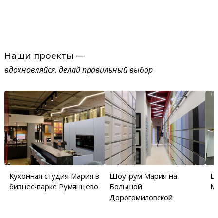
Наши проекты —
вдохновляйся, делай правильный выбор
Кухонная студия Мария в
Шоу-рум Мария на
Ш
бизнес-парке Румянцево
Большой
М
Дорогомиловской