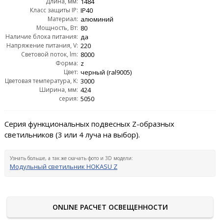
Длина, мм:
1484
Класс защиты IP:
IP40
Материал:
алюминий
Мощность, Вт:
80
Наличие блока питания:
да
Напряжение питания, V:
220
Световой поток, lm:
8000
Форма:
z
Цвет:
черный (ral9005)
Цветовая температура, K:
3000
Ширина, мм:
424
серия:
5050
Серия функциональных подвесных Z-образных
светильников (3 или 4 луча на выбор).
Узнать больше, а так же скачать фото и 3D модели:
Модульный светильник HOKASU Z
ONLINE РАСЧЕТ ОСВЕЩЕННОСТИ