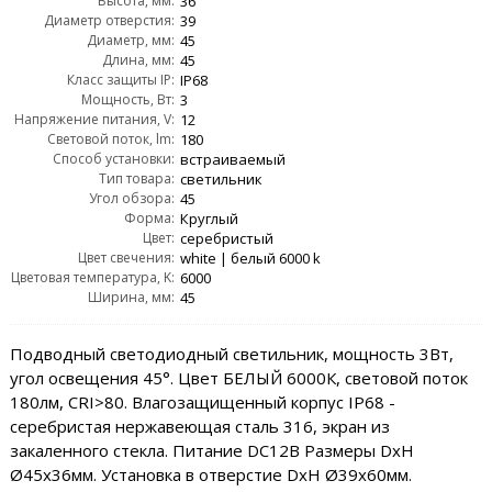
Высота, мм:
36
Диаметр отверстия:
39
Диаметр, мм:
45
Длина, мм:
45
Класс защиты IP:
IP68
Мощность, Вт:
3
Напряжение питания, V:
12
Световой поток, lm:
180
Способ установки:
встраиваемый
Тип товара:
светильник
Угол обзора:
45
Форма:
Круглый
Цвет:
серебристый
Цвет свечения:
white | белый 6000 k
Цветовая температура, K:
6000
Ширина, мм:
45
Подводный светодиодный светильник, мощность 3Вт,
угол освещения 45°. Цвет БЕЛЫЙ 6000К, световой поток
180лм, CRI>80. Влагозащищенный корпус IP68 -
серебристая нержавеющая сталь 316, экран из
закаленного стекла. Питание DC12В Размеры DxH
Ø45х36мм. Установка в отверстие DxH Ø39х60мм.