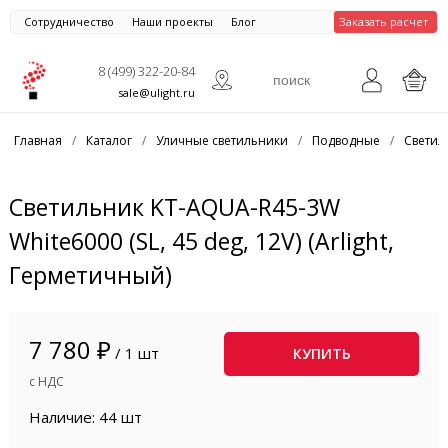
Сотрудничество
Наши проекты
Блог
Заказать расчет
8 (499) 322-20-84
sale@ulight.ru
Главная
/
Каталог
/
Уличные светильники
/
Подводные
/
Светил
Светильник KT-AQUA-R45-3W
White6000 (SL, 45 deg, 12V) (Arlight,
Герметичный)
7 780 ₽
/ 1 шт
КУПИТЬ
с НДС
Наличие: 44 шт