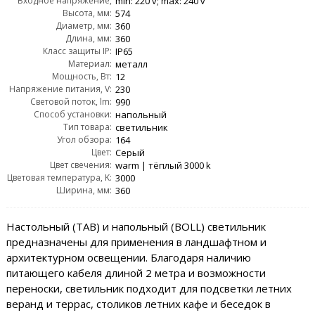
Входное напряжение,
min: 220 v; max: 240 v
Высота, мм:
AC:
574
Диаметр, мм:
360
Длина, мм:
360
Класс защиты IP:
IP65
Материал:
металл
Мощность, Вт:
12
Напряжение питания, V:
230
Световой поток, lm:
990
Способ установки:
напольный
Тип товара:
светильник
Угол обзора:
164
Цвет:
Серый
Цвет свечения:
warm | тёплый 3000 k
Цветовая температура, K:
3000
Ширина, мм:
360
Настольный (TAB) и напольный (BOLL) светильник
предназначены для применения в ландшафтном и
архитектурном освещении. Благодаря наличию
питающего кабеля длиной 2 метра и возможности
переноски, светильник подходит для подсветки летних
веранд и террас, столиков летних кафе и беседок в