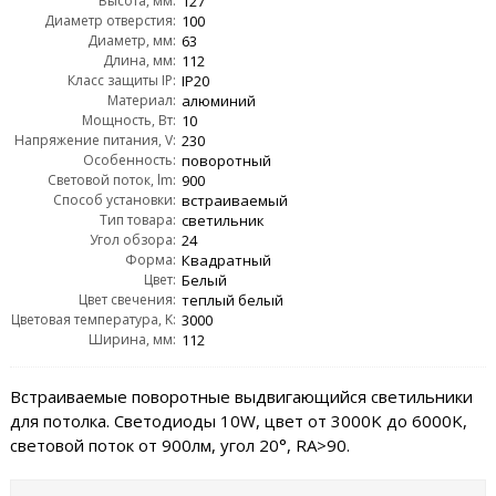
Высота, мм:
127
Диаметр отверстия:
100
Диаметр, мм:
63
Длина, мм:
112
Класс защиты IP:
IP20
Материал:
алюминий
Мощность, Вт:
10
Напряжение питания, V:
230
Особенность:
поворотный
Световой поток, lm:
900
Способ установки:
встраиваемый
Тип товара:
светильник
Угол обзора:
24
Форма:
Квадратный
Цвет:
Белый
Цвет свечения:
теплый белый
Цветовая температура, K:
3000
Ширина, мм:
112
Встраиваемые поворотные выдвигающийся светильники
для потолка. Светодиоды 10W, цвет от 3000K до 6000K,
световой поток от 900лм, угол 20°, RA>90.