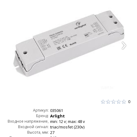
0
Артикул:
035061
Бренд:
Arlight
Входное напряжение,
min: 12 v; max: 48 v
Входной сигнал:
AC:
triac/mosfet (230v)
Высота, мм:
27