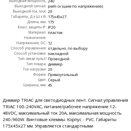
Выходная мощность,
240
Выходной сигнал:
Wout:
pwm сv (шим по напряжению)
Выходной ток, Iout:
20
Габариты, Д x Ш x В:
175x45x27
Длина, мм:
175
Класс защиты IP:
IP20
Материал:
пластик
Назначение:
для светодиодных лент и модулей (cv/шим)
Напряжение, DC:
12
Способ управления:
отдельно, по выбору
Способ установки:
накладной
Тип связи пульт/
Проводной
контроллер:
Тип товара:
диммер
Ток нагрузки:
20
Форма:
Прямоугольный
Цвет:
Серый
Ширина, мм:
45
Диммер TRIAC для светодиодных лент. Сигнал управления
TRIAC 100-240VAC, питание/рабочее напряжение 12-
48VDC, максимальный ток 20A, максимальная мощность
240-960W. Винтовые клеммы. Корпус - PVC. Габариты
175x45x27 мм. Управляется стандартными