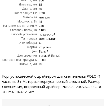
Высота, мм:
300
Диаметр, мм:
85
Длина, мм:
85
Класс защиты IP:
IP20
Материал:
металл
Мощность, Вт:
15
Напряжение питания, V:
230
Световой поток, lm:
1100
Способ установки:
подвесной
Тип товара:
светильник
Угол обзора:
40
Форма:
Круглый
Цвет:
Белый
Цвет свечения:
теплый белый
Цветовая температура, K:
3000
Ширина, мм:
85
Корпус подвесной с драйвером для светильника POLO (1
часть из 3). Материал корпуса черный алюминий. Размер
O65x450мм, встроенный драйвер PRI:220-240VAC, SEC:DC
200mA 30-43V 8Вт.