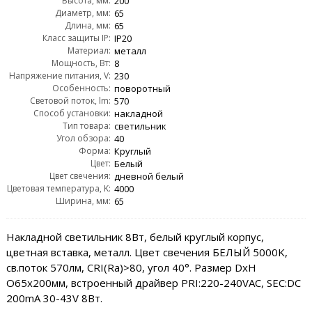
Высота, мм:
200
Диаметр, мм:
65
Длина, мм:
65
Класс защиты IP:
IP20
Материал:
металл
Мощность, Вт:
8
Напряжение питания, V:
230
Особенность:
поворотный
Световой поток, lm:
570
Способ установки:
накладной
Тип товара:
светильник
Угол обзора:
40
Форма:
Круглый
Цвет:
Белый
Цвет свечения:
дневной белый
Цветовая температура, K:
4000
Ширина, мм:
65
Накладной светильник 8Вт, белый круглый корпус,
цветная вставка, металл. Цвет свечения БЕЛЫЙ 5000K,
св.поток 570лм, CRI(Ra)>80, угол 40°. Размер DxH
O65x200мм, встроенный драйвер PRI:220-240VAC, SEC:DC
200mA 30-43V 8Вт.