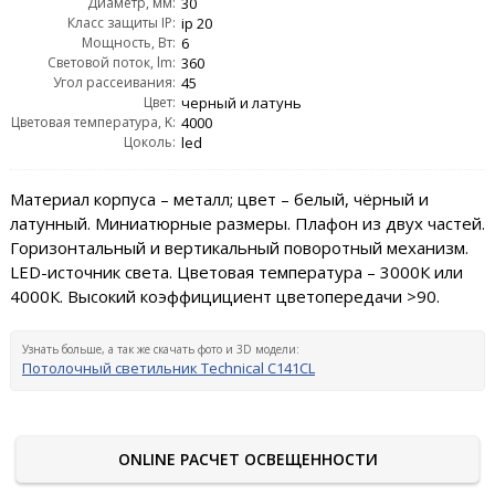
Диаметр, мм:
30
Класс защиты IP:
ip 20
Мощность, Вт:
6
Световой поток, lm:
360
Угол рассеивания:
45
Цвет:
черный и латунь
Цветовая температура, K:
4000
Цоколь:
led
Материал корпуса – металл; цвет – белый, чёрный и
латунный. Миниатюрные размеры. Плафон из двух частей.
Горизонтальный и вертикальный поворотный механизм.
LED-источник света. Цветовая температура – 3000К или
4000К. Высокий коэффицициент цветопередачи >90.
Узнать больше, а так же скачать фото и 3D модели:
Потолочный светильник Technical C141CL
ONLINE РАСЧЕТ ОСВЕЩЕННОСТИ