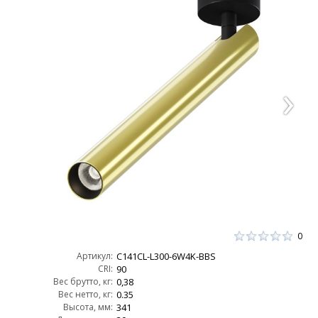
0
Артикул:
C141CL-L300-6W4K-BBS
CRI:
90
Вес брутто, кг:
0,38
Вес нетто, кг:
0.35
Высота, мм:
341