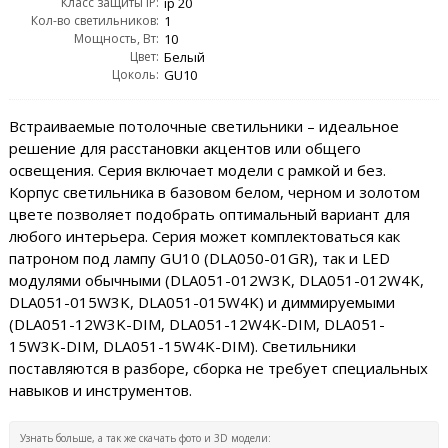
Класс защиты IP:
ip 20
Кол-во светильников:
1
Мощность, Вт:
10
Цвет:
Белый
Цоколь:
GU10
Встраиваемые потолочные светильники – идеальное
решение для расстановки акцентов или общего
освещения. Серия включает модели с рамкой и без.
Корпус светильника в базовом белом, черном и золотом
цвете позволяет подобрать оптимальный вариант для
любого интерьера. Серия может комплектоваться как
патроном под лампу GU10 (DLA050-01GR), так и LED
модулями обычными (DLA051-012W3K, DLA051-012W4K,
DLA051-015W3K, DLA051-015W4K) и диммируемыми
(DLA051-12W3K-DIM, DLA051-12W4K-DIM, DLA051-
15W3K-DIM, DLA051-15W4K-DIM). Светильники
поставляются в разборе, сборка не требует специальных
навыков и инструментов.
Узнать больше, а так же скачать фото и 3D модели: