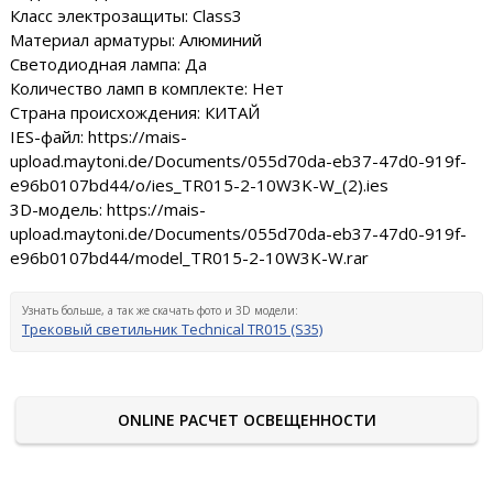
Класс электрозащиты: Class3
Материал арматуры: Алюминий
Светодиодная лампа: Да
Количество ламп в комплекте: Нет
Страна происхождения: КИТАЙ
IES-файл: https://mais-
upload.maytoni.de/Documents/055d70da-eb37-47d0-919f-
e96b0107bd44/o/ies_TR015-2-10W3K-W_(2).ies
3D-модель: https://mais-
upload.maytoni.de/Documents/055d70da-eb37-47d0-919f-
e96b0107bd44/model_TR015-2-10W3K-W.rar
Узнать больше, а так же скачать фото и 3D модели:
Трековый светильник Technical TR015 (S35)
ONLINE РАСЧЕТ ОСВЕЩЕННОСТИ