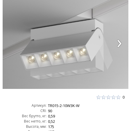
0
Артикул:
TR015-2-10W3K-W
CRI:
90
Вес брутто, кг:
0,59
Вес нетто, кг:
0,52
Высота, мм:
175