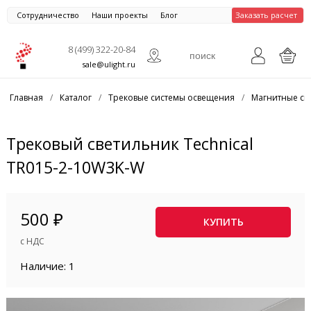
Сотрудничество
Наши проекты
Блог
Заказать расчет
8 (499) 322-20-84
sale@ulight.ru
Главная
/
Каталог
/
Трековые системы освещения
/
Магнитные си
Трековый светильник Technical
TR015-2-10W3K-W
500 ₽
КУПИТЬ
с НДС
Наличие: 1